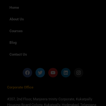
Home
About Us
Courses
Blog
Contact Us
F
T
Y
L
I
a
w
o
i
n
c
i
u
n
s
e
t
t
k
t
Corporate Office
b
t
u
e
a
o
e
b
d
g
o
r
e
i
r
#207, 2nd Floor, Manjeera trinity Corporate, Kukatpally
k
n
a
Housing Board Colony, Kukatpally, Hyderabad, Telangana