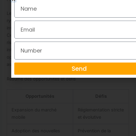
Name
Le marché iGaming français devrait continuer à croître à un
rythme soutenu, avec une augmentation des
Email
investissements dans la technologie et le marketing.
Cependant, les opérateurs doivent rester vigilants face aux
risques liés à la dépendance au jeu et à la concurrence
Number
internationale. La collaboration entre régulateurs,
opérateurs et associations de joueurs sera essentielle pour
assurer un développement équilibré et responsable.
Send
Résumé des opportunités et défis
Opportunités
Défis
Expansion du marché
Réglementation stricte
mobile
et évolutive
Adoption des nouvelles
Prévention de la