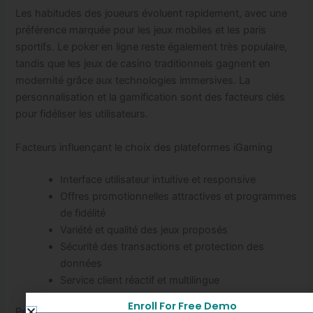
Les habitudes des joueurs évoluent rapidement, avec une
préférence marquée pour les jeux mobiles et les paris
sportifs. Le poker en ligne reste également très populaire,
tandis que les jeux de casino traditionnels gagnent en
modernité grâce aux technologies immersives. La
personnalisation et la gamification sont des facteurs clés
pour fidéliser les utilisateurs.
Facteurs influençant le choix des plateformes iGaming
Interface utilisateur intuitive et responsive
Offres promotionnelles attractives et programmes
de fidélité
Variété et qualité des jeux proposés
Sécurité des transactions et protection des
données
Service client réactif et multilingue
Enroll For Free Demo
Perspectives économiques et défis à venir