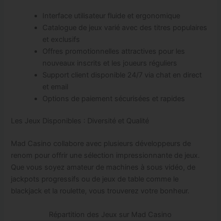
Interface utilisateur fluide et ergonomique
Catalogue de jeux varié avec des titres populaires
et exclusifs
Offres promotionnelles attractives pour les
nouveaux inscrits et les joueurs réguliers
Support client disponible 24/7 via chat en direct
et email
Options de paiement sécurisées et rapides
Les Jeux Disponibles : Diversité et Qualité
Mad Casino collabore avec plusieurs développeurs de
renom pour offrir une sélection impressionnante de jeux.
Que vous soyez amateur de machines à sous vidéo, de
jackpots progressifs ou de jeux de table comme le
blackjack et la roulette, vous trouverez votre bonheur.
Répartition des Jeux sur Mad Casino