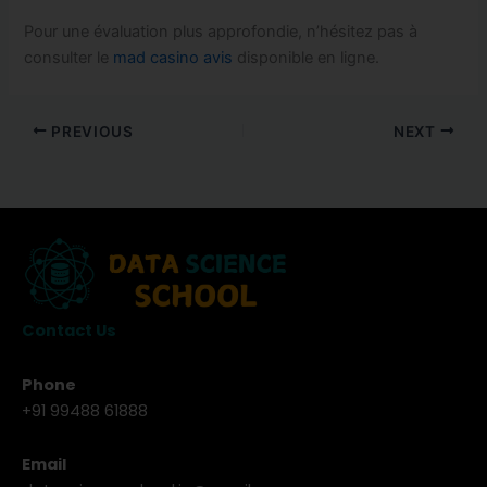
Pour une évaluation plus approfondie, n’hésitez pas à
consulter le
mad casino avis
disponible en ligne.
PREVIOUS
NEXT
Contact Us
Phone
+91 99488 61888
Email