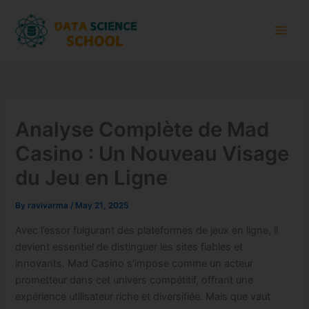
Skip
Main
to
Men
content
Analyse Complète de Mad
Casino : Un Nouveau Visage
du Jeu en Ligne
By
ravivarma
/
May 21, 2025
Avec l’essor fulgurant des plateformes de jeux en ligne, il
devient essentiel de distinguer les sites fiables et
innovants. Mad Casino s’impose comme un acteur
prometteur dans cet univers compétitif, offrant une
expérience utilisateur riche et diversifiée. Mais que vaut