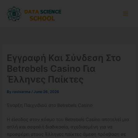
Skip
Main
to
Men
content
Εγγραφή Και Σύνδεση Στο
Betrebels Casino Για
Έλληνες Παίκτες
By
ravivarma
/
June 26, 2026
Έναρξη Παιχνιδιού στο Betrebels Casino
Η είσοδος στον κόσμο του Betrebels Casino αποτελεί μια
απλή και ασφαλή διαδικασία, σχεδιασμένη για να
προσφέρει στους Έλληνες παίκτες άμεση πρόσβαση σε