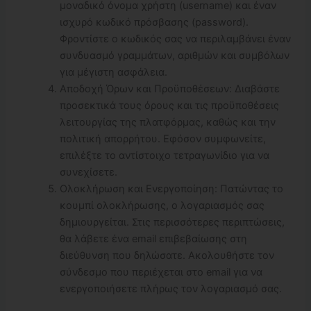
μοναδικό όνομα χρήστη (username) και έναν
ισχυρό κωδικό πρόσβασης (password).
Φροντίστε ο κωδικός σας να περιλαμβάνει έναν
συνδυασμό γραμμάτων, αριθμών και συμβόλων
για μέγιστη ασφάλεια.
Αποδοχή Όρων και Προϋποθέσεων: Διαβάστε
προσεκτικά τους όρους και τις προϋποθέσεις
λειτουργίας της πλατφόρμας, καθώς και την
πολιτική απορρήτου. Εφόσον συμφωνείτε,
επιλέξτε το αντίστοιχο τετραγωνίδιο για να
συνεχίσετε.
Ολοκλήρωση και Ενεργοποίηση: Πατώντας το
κουμπί ολοκλήρωσης, ο λογαριασμός σας
δημιουργείται. Στις περισσότερες περιπτώσεις,
θα λάβετε ένα email επιβεβαίωσης στη
διεύθυνση που δηλώσατε. Ακολουθήστε τον
σύνδεσμο που περιέχεται στο email για να
ενεργοποιήσετε πλήρως τον λογαριασμό σας.