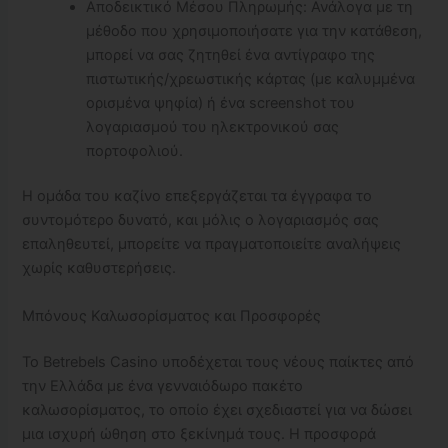
Αποδεικτικό Μέσου Πληρωμής: Ανάλογα με τη
μέθοδο που χρησιμοποιήσατε για την κατάθεση,
μπορεί να σας ζητηθεί ένα αντίγραφο της
πιστωτικής/χρεωστικής κάρτας (με καλυμμένα
ορισμένα ψηφία) ή ένα screenshot του
λογαριασμού του ηλεκτρονικού σας
πορτοφολιού.
Η ομάδα του καζίνο επεξεργάζεται τα έγγραφα το
συντομότερο δυνατό, και μόλις ο λογαριασμός σας
επαληθευτεί, μπορείτε να πραγματοποιείτε αναλήψεις
χωρίς καθυστερήσεις.
Μπόνους Καλωσορίσματος και Προσφορές
Το Betrebels Casino υποδέχεται τους νέους παίκτες από
την Ελλάδα με ένα γενναιόδωρο πακέτο
καλωσορίσματος, το οποίο έχει σχεδιαστεί για να δώσει
μια ισχυρή ώθηση στο ξεκίνημά τους. Η προσφορά