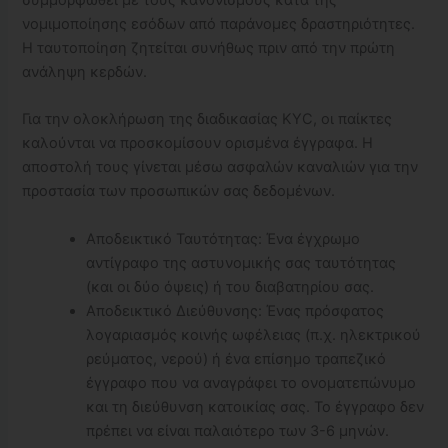
νομιμοποίησης εσόδων από παράνομες δραστηριότητες.
Η ταυτοποίηση ζητείται συνήθως πριν από την πρώτη
ανάληψη κερδών.
Για την ολοκλήρωση της διαδικασίας KYC, οι παίκτες
καλούνται να προσκομίσουν ορισμένα έγγραφα. Η
αποστολή τους γίνεται μέσω ασφαλών καναλιών για την
προστασία των προσωπικών σας δεδομένων.
Αποδεικτικό Ταυτότητας: Ένα έγχρωμο
αντίγραφο της αστυνομικής σας ταυτότητας
(και οι δύο όψεις) ή του διαβατηρίου σας.
Αποδεικτικό Διεύθυνσης: Ένας πρόσφατος
λογαριασμός κοινής ωφέλειας (π.χ. ηλεκτρικού
ρεύματος, νερού) ή ένα επίσημο τραπεζικό
έγγραφο που να αναγράφει το ονοματεπώνυμο
και τη διεύθυνση κατοικίας σας. Το έγγραφο δεν
πρέπει να είναι παλαιότερο των 3-6 μηνών.