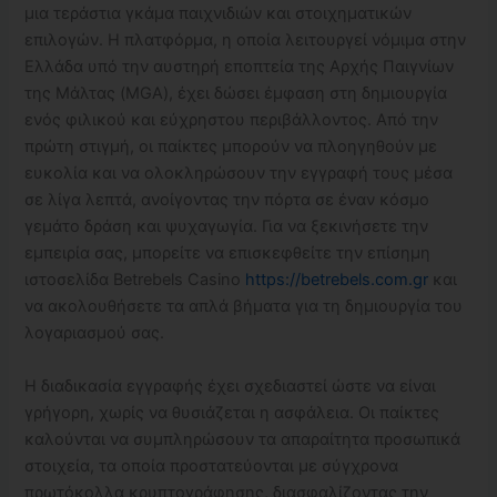
μια τεράστια γκάμα παιχνιδιών και στοιχηματικών
επιλογών. Η πλατφόρμα, η οποία λειτουργεί νόμιμα στην
Ελλάδα υπό την αυστηρή εποπτεία της Αρχής Παιγνίων
της Μάλτας (MGA), έχει δώσει έμφαση στη δημιουργία
ενός φιλικού και εύχρηστου περιβάλλοντος. Από την
πρώτη στιγμή, οι παίκτες μπορούν να πλοηγηθούν με
ευκολία και να ολοκληρώσουν την εγγραφή τους μέσα
σε λίγα λεπτά, ανοίγοντας την πόρτα σε έναν κόσμο
γεμάτο δράση και ψυχαγωγία. Για να ξεκινήσετε την
εμπειρία σας, μπορείτε να επισκεφθείτε την επίσημη
ιστοσελίδα Betrebels Casino
https://betrebels.com.gr
και
να ακολουθήσετε τα απλά βήματα για τη δημιουργία του
λογαριασμού σας.
Η διαδικασία εγγραφής έχει σχεδιαστεί ώστε να είναι
γρήγορη, χωρίς να θυσιάζεται η ασφάλεια. Οι παίκτες
καλούνται να συμπληρώσουν τα απαραίτητα προσωπικά
στοιχεία, τα οποία προστατεύονται με σύγχρονα
πρωτόκολλα κρυπτογράφησης, διασφαλίζοντας την