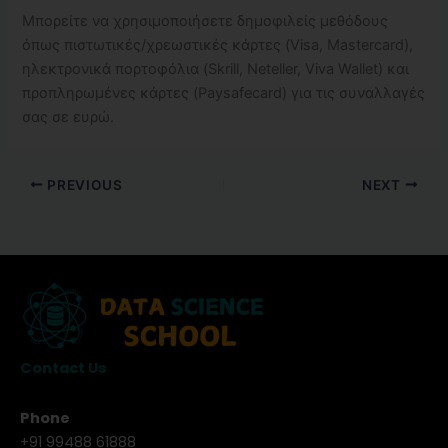
Μπορείτε να χρησιμοποιήσετε δημοφιλείς μεθόδους
όπως πιστωτικές/χρεωστικές κάρτες (Visa, Mastercard),
ηλεκτρονικά πορτοφόλια (Skrill, Neteller, Viva Wallet) και
προπληρωμένες κάρτες (Paysafecard) για τις συναλλαγές
σας σε ευρώ.
PREVIOUS
NEXT
Contact Us
Phone
+91 99488 61888