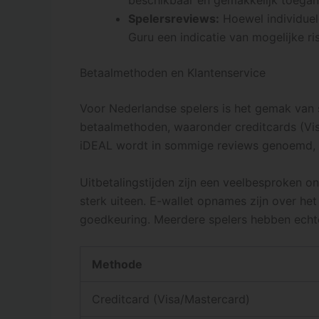
beschikbaar en gemakkelijk toeganke
Spelersreviews:
Hoewel individuel
Guru een indicatie van mogelijke ris
Betaalmethoden en Klantenservice
Voor Nederlandse spelers is het gemak van 
betaalmethoden, waaronder creditcards (Visa,
iDEAL wordt in sommige reviews genoemd, w
Uitbetalingstijden zijn een veelbesproken on
sterk uiteen. E-wallet opnames zijn over h
goedkeuring. Meerdere spelers hebben echter
Methode
Creditcard (Visa/Mastercard)