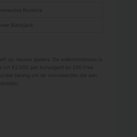
Immersive Roulette
Power Blackjack
eft op nieuwe spelers. De welkomstbonus is
ers tot €2.000 aan bonusgeld en 200 Free
cruciaal belang om de voorwaarden die aan
vloeden.