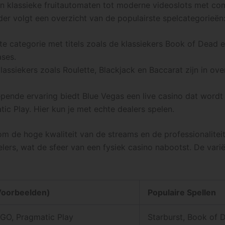
 klassieke fruitautomaten tot moderne videoslots met com
nder volgt een overzicht van de populairste spelcategorieën
te categorie met titels zoals de klassiekers Book of Dead e
ases.
lassiekers zoals Roulette, Blackjack en Baccarat zijn in ov
ende ervaring biedt Blue Vegas een live casino dat wordt
ic Play. Hier kun je met echte dealers spelen.
m de hoge kwaliteit van de streams en de professionalitei
rs, wat de sfeer van een fysiek casino nabootst. De variëte
Voorbeelden)
Populaire Spellen
 GO, Pragmatic Play
Starburst, Book of 