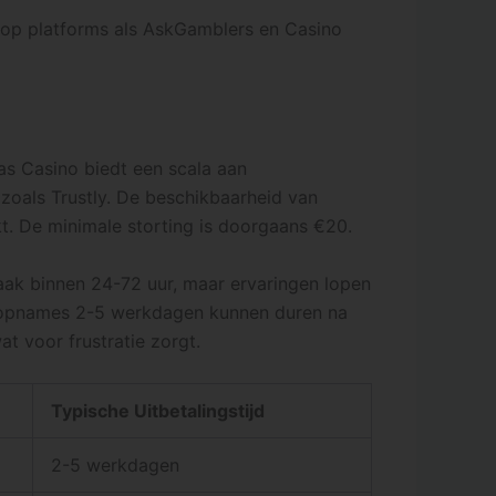
 op platforms als AskGamblers en Casino
s Casino biedt een scala aan
 zoals Trustly. De beschikbaarheid van
. De minimale storting is doorgaans €20.
 vaak binnen 24-72 uur, maar ervaringen lopen
aartopnames 2-5 werkdagen kunnen duren na
t voor frustratie zorgt.
Typische Uitbetalingstijd
2-5 werkdagen