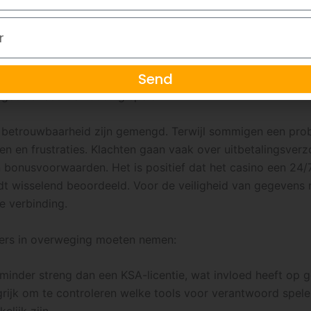
rvaring is de betrouwbaarheid en veiligheid van het platfo
thority (MGA) toen het deel uitmaakte van Gammix Limited
ntie van de Kahnawake Gaming Commission. Dit is een offsh
Send
van top-tier toezichthouders zoals de MGA of de Nederland
 gebalanceerde houding spelen.
 betrouwbaarheid zijn gemengd. Terwijl sommigen een prob
en en frustraties. Klachten gaan vaak over uitbetalingsve
n bonusvoorwaarden. Het is positief dat het casino een 24/
ordt wisselend beoordeeld. Voor de veiligheid van gegeven
e verbinding.
elers in overweging moeten nemen:
inder streng dan een KSA-licentie, wat invloed heeft op g
rijk om te controleren welke tools voor verantwoord spelen 