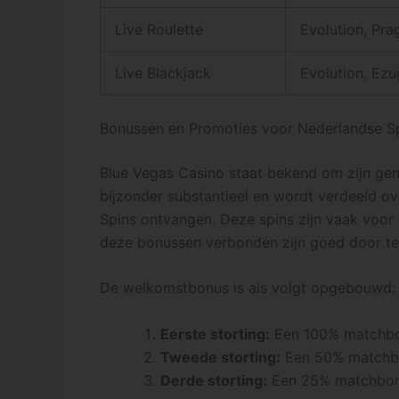
Live Roulette
Evolution, Pra
Live Blackjack
Evolution, Ezu
Bonussen en Promoties voor Nederlandse S
Blue Vegas Casino staat bekend om zijn ge
bijzonder substantieel en wordt verdeeld ov
Spins ontvangen. Deze spins zijn vaak voor 
deze bonussen verbonden zijn goed door te
De welkomstbonus is als volgt opgebouwd:
Eerste storting:
Een 100% matchbon
Tweede storting:
Een 50% matchbo
Derde storting:
Een 25% matchbonus