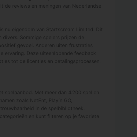
elt de reviews en meningen van Nederlandse
is nu eigendom van Startscream Limited. Dit
n divers. Sommige spelers prijzen de
sitief gevoel. Anderen uiten frustraties
de ervaring. Deze uiteenlopende feedback
ties tot de licenties en betalingsprocessen.
het spelaanbod. Met meer dan 4.200 spellen
e namen zoals NetEnt, Play’n GO,
trouwbaarheid in de spelbibliotheek.
ategorieën en kunt filteren op je favoriete