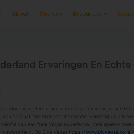
e
About
Courses
Resources
Conta
derland Ervaringen En Echte
n
r Nederlandse spelers cruciaal om te weten waar ze aan toe
ij een onschatbare bron van informatie. Vandaag duiken we
 belofte van een “real Vegas experience”. Veel spelers zoe
etrouwbaarheid. Op Blue Vegas
https://www.bluvegas.co.nl
w