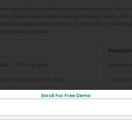
ook regelmatig promoties voor bestaande spelers. Dit omv
tten. Hoewel deze aanbiedingen aantrekkelijk lijken, uiten
oe bonuswinsten worden behandeld, wat soms tot teleurstell
je een bonus accepteert.
Belangrij
.000 + 200 Free Spins
Minimale 
age van nettoverliezen terug
Vaak geko
op een nieuwe storting
Inzetverei
Enroll For Free Demo