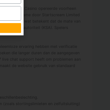
rm. Blue Vegas Casino opereerde voorheen
. Na de overname door Startscream Limited
ore licentie, wat betekent dat de mate van
se Kansspelautoriteit (KSA). Spelers
leemloze ervaring hebben met verificatie
rzoeken die langer duren dan de aangegeven
7 live chat support heeft om problemen aan
s maakt de website gebruik van standaard
eschillenbeslechting.
(zoals stortingslimieten en zelfuitsluiting)