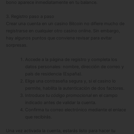
bono aparece inmediatamente en tu balance.
3. Registro paso a paso
Crear una cuenta en un casino Bitcoin no difiere mucho de
registrarse en cualquier otro casino online. Sin embargo,
hay algunos puntos que conviene revisar para evitar
sorpresas.
Accede a la página de registro y completa los
datos personales: nombre, dirección de correo y
país de residencia (España).
Elige una contraseña segura y, si el casino lo
permite, habilita la autenticación de dos factores.
Introduce tu
código promocional
en el campo
indicado antes de validar la cuenta.
Confirma tu correo electrónico mediante el enlace
que recibirás.
Una vez activada la cuenta, estarás listo para hacer tu