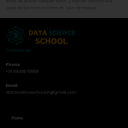
antes de activar cualquier bono, y mantén siempre una
copia de tus transacciones en caso de disputa.
Contact Us
Phone
+91 99488 61888
Email
datascienceschool.in@gmail.com
Home