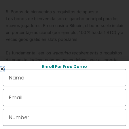
5. Bonos de bienvenida y requisitos de apuesta
Los bonos de bienvenida son el gancho principal para los
nuevos jugadores. En un casino Bitcoin, el bono suele incluir
un porcentaje adicional (por ejemplo, 100 % hasta 1 BTC) y a
veces giros gratis en slots populares.
Es fundamental leer los
wagering requirements
o requisitos
de apuesta: indican cuántas veces debes jugar el importe
Enroll For Free Demo
del bono antes de poder retirar ganancias.
Name
Tipo de
Valor
Requisito
Vigencia
bono
máximo
de apuesta
Email
Bonificación
1 BTC
30x
30 días
de depósito
Number
50
15x (sobre
Giros gratis
7 días