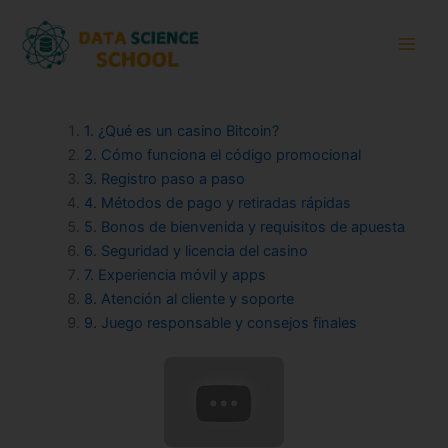
Skip
Main
to
Men
content
1. ¿Qué es un casino Bitcoin?
2. Cómo funciona el código promocional
3. Registro paso a paso
4. Métodos de pago y retiradas rápidas
5. Bonos de bienvenida y requisitos de apuesta
6. Seguridad y licencia del casino
7. Experiencia móvil y apps
8. Atención al cliente y soporte
9. Juego responsable y consejos finales