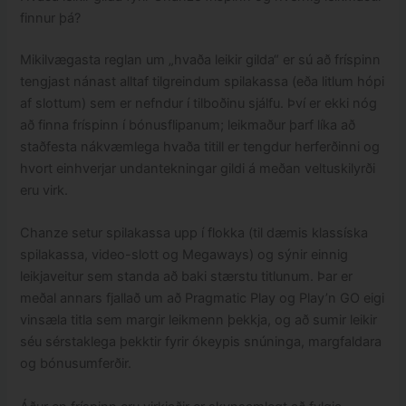
finnur þá?
Mikilvægasta reglan um „hvaða leikir gilda“ er sú að fríspinn
tengjast nánast alltaf tilgreindum spilakassa (eða litlum hópi
af slottum) sem er nefndur í tilboðinu sjálfu. Því er ekki nóg
að finna fríspinn í bónusflipanum; leikmaður þarf líka að
staðfesta nákvæmlega hvaða titill er tengdur herferðinni og
hvort einhverjar undantekningar gildi á meðan veltuskilyrði
eru virk.
Chanze setur spilakassa upp í flokka (til dæmis klassíska
spilakassa, video-slott og Megaways) og sýnir einnig
leikjaveitur sem standa að baki stærstu titlunum. Þar er
meðal annars fjallað um að Pragmatic Play og Play’n GO eigi
vinsæla titla sem margir leikmenn þekkja, og að sumir leikir
séu sérstaklega þekktir fyrir ókeypis snúninga, margfaldara
og bónusumferðir.