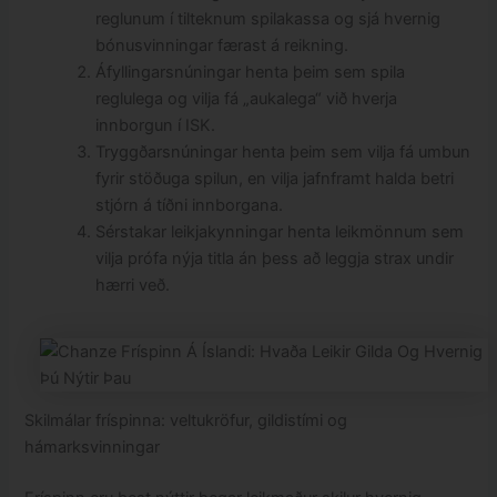
reglunum í tilteknum spilakassa og sjá hvernig
bónusvinningar færast á reikning.
Áfyllingarsnúningar henta þeim sem spila
reglulega og vilja fá „aukalega“ við hverja
innborgun í ISK.
Tryggðarsnúningar henta þeim sem vilja fá umbun
fyrir stöðuga spilun, en vilja jafnframt halda betri
stjórn á tíðni innborgana.
Sérstakar leikjakynningar henta leikmönnum sem
vilja prófa nýja titla án þess að leggja strax undir
hærri veð.
Skilmálar fríspinna: veltukröfur, gildistími og
hámarksvinningar