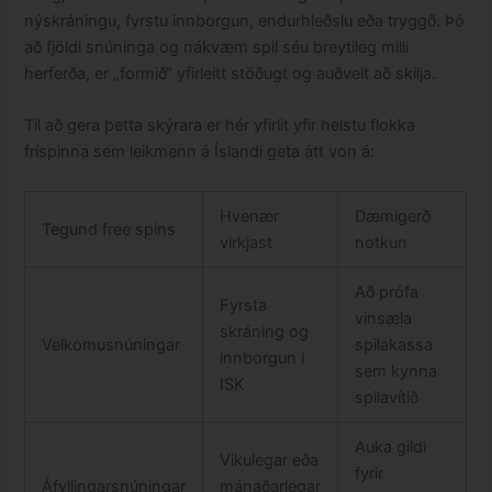
nýskráningu, fyrstu innborgun, endurhleðslu eða tryggð. Þó
að fjöldi snúninga og nákvæm spil séu breytileg milli
herferða, er „formið“ yfirleitt stöðugt og auðvelt að skilja.
Til að gera þetta skýrara er hér yfirlit yfir helstu flokka
fríspinna sem leikmenn á Íslandi geta átt von á:
Hvenær
Dæmigerð
Tegund free spins
virkjast
notkun
Að prófa
Fyrsta
vinsæla
skráning og
Velkomusnúningar
spilakassa
innborgun í
sem kynna
ISK
spilavítið
Auka gildi
Vikulegar eða
fyrir
Áfyllingarsnúningar
mánaðarlegar