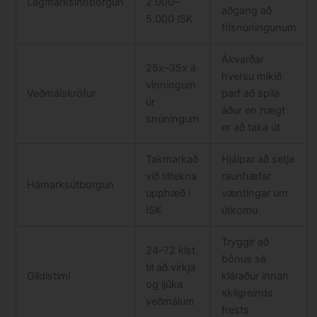
Lágmarksinnborgun
2.000–
aðgang að
5.000 ISK
frísnúningunum
Ákvarðar
25x–35x á
hversu mikið
vinningum
Veðmálskröfur
þarf að spila
úr
áður en hægt
snúningum
er að taka út
Takmarkað
Hjálpar að setja
við tiltekna
raunhæfar
Hámarksútborgun
upphæð í
væntingar um
ISK
útkomu
Tryggir að
24–72 klst.
bónus sé
til að virkja
Gildistími
kláraður innan
og ljúka
skilgreinds
veðmálum
frests