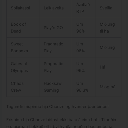
Áætlað
Spilakassi
Leikjaveita
Sveifla
RTP
Book of
Um
Miðlung
Play’n GO
Dead
96%
til há
Sweet
Pragmatic
Um
Miðlung
Bonanza
Play
96%
Gates of
Pragmatic
Um
Há
Olympus
Play
96%
Chaos
Hacksaw
Um
Mjög há
Crew
Gaming
96,3%
Tegundir fríspinna hjá Chanze og hvenær þær birtast
Fríspinn hjá Chanze birtast ekki bara á einn hátt. Tilboðin
eru gjarnan flokkuð eftir því hvaða hegðun þau umbuna: