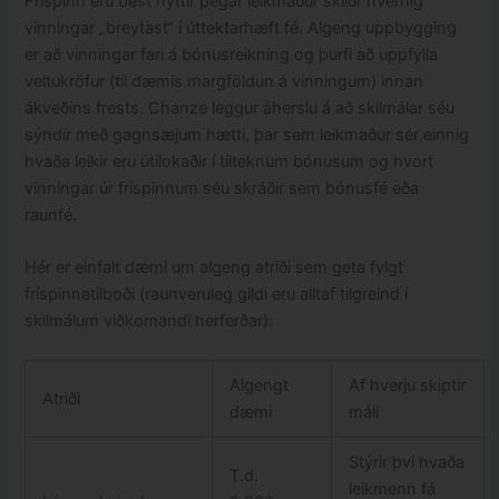
Fríspinn eru best nýttir þegar leikmaður skilur hvernig
vinningar „breytast“ í úttektarhæft fé. Algeng uppbygging
er að vinningar fari á bónusreikning og þurfi að uppfylla
veltukröfur (til dæmis margföldun á vinningum) innan
ákveðins frests. Chanze leggur áherslu á að skilmálar séu
sýndir með gagnsæjum hætti, þar sem leikmaður sér einnig
hvaða leikir eru útilokaðir í tilteknum bónusum og hvort
vinningar úr fríspinnum séu skráðir sem bónusfé eða
raunfé.
Hér er einfalt dæmi um algeng atriði sem geta fylgt
fríspinnatilboði (raunveruleg gildi eru alltaf tilgreind í
skilmálum viðkomandi herferðar):
Algengt
Af hverju skiptir
Atriði
dæmi
máli
Stýrir því hvaða
T.d.
leikmenn fá