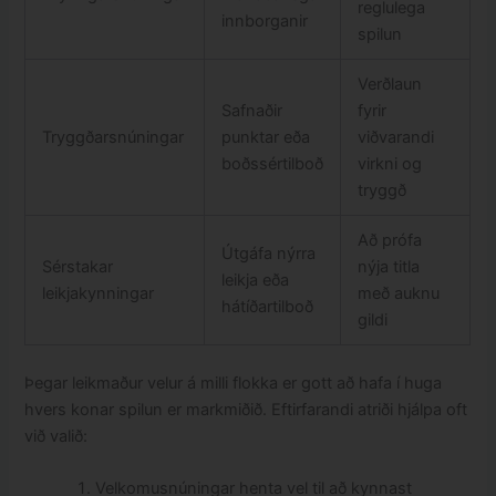
reglulega
innborganir
spilun
Verðlaun
Safnaðir
fyrir
Tryggðarsnúningar
punktar eða
viðvarandi
boðssértilboð
virkni og
tryggð
Að prófa
Útgáfa nýrra
Sérstakar
nýja titla
leikja eða
leikjakynningar
með auknu
hátíðartilboð
gildi
Þegar leikmaður velur á milli flokka er gott að hafa í huga
hvers konar spilun er markmiðið. Eftirfarandi atriði hjálpa oft
við valið:
Velkomusnúningar henta vel til að kynnast