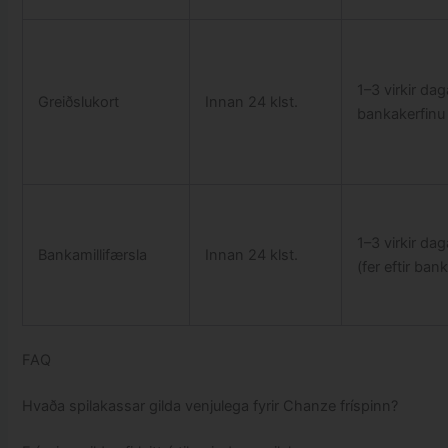
1–3 virkir daga
Greiðslukort
Innan 24 klst.
bankakerfinu
1–3 virkir dag
Bankamillifærsla
Innan 24 klst.
(fer eftir ban
FAQ
Hvaða spilakassar gilda venjulega fyrir Chanze fríspinn?