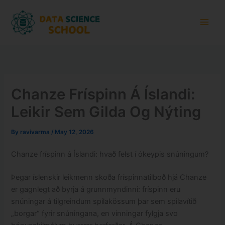
Skip
Main
to
Men
content
Chanze Fríspinn Á Íslandi:
Leikir Sem Gilda Og Nýting
By
ravivarma
/
May 12, 2026
Chanze fríspinn á Íslandi: hvað felst í ókeypis snúningum?
Þegar íslenskir leikmenn skoða fríspinnatilboð hjá Chanze
er gagnlegt að byrja á grunnmyndinni: fríspinn eru
snúningar á tilgreindum spilakössum þar sem spilavítið
„borgar“ fyrir snúningana, en vinningar fylgja svo