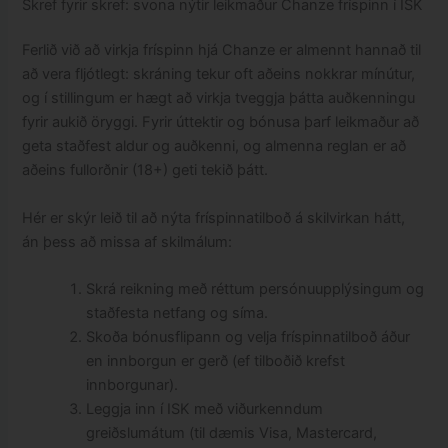
Skref fyrir skref: svona nýtir leikmaður Chanze fríspinn í ISK
Ferlið við að virkja fríspinn hjá Chanze er almennt hannað til
að vera fljótlegt: skráning tekur oft aðeins nokkrar mínútur,
og í stillingum er hægt að virkja tveggja þátta auðkenningu
fyrir aukið öryggi. Fyrir úttektir og bónusa þarf leikmaður að
geta staðfest aldur og auðkenni, og almenna reglan er að
aðeins fullorðnir (18+) geti tekið þátt.
Hér er skýr leið til að nýta fríspinnatilboð á skilvirkan hátt,
án þess að missa af skilmálum:
Skrá reikning með réttum persónuupplýsingum og
staðfesta netfang og síma.
Skoða bónusflipann og velja fríspinnatilboð áður
en innborgun er gerð (ef tilboðið krefst
innborgunar).
Leggja inn í ISK með viðurkenndum
greiðslumátum (til dæmis Visa, Mastercard,