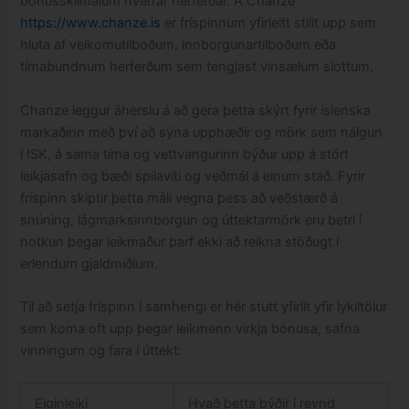
bónusskilmálum hverrar herferðar. Á Chanze
https://www.chanze.is
er fríspinnum yfirleitt stillt upp sem
hluta af velkomutilboðum, innborgunartilboðum eða
tímabundnum herferðum sem tengjast vinsælum slottum.
Chanze leggur áherslu á að gera þetta skýrt fyrir íslenska
markaðinn með því að sýna upphæðir og mörk sem nálgun
í ISK, á sama tíma og vettvangurinn býður upp á stórt
leikjasafn og bæði spilavíti og veðmál á einum stað. Fyrir
fríspinn skiptir þetta máli vegna þess að veðstærð á
snúning, lágmarksinnborgun og úttektarmörk eru betri í
notkun þegar leikmaður þarf ekki að reikna stöðugt í
erlendum gjaldmiðlum.
Til að setja fríspinn í samhengi er hér stutt yfirlit yfir lykiltölur
sem koma oft upp þegar leikmenn virkja bónusa, safna
vinningum og fara í úttekt:
Eiginleiki
Hvað þetta þýðir í reynd