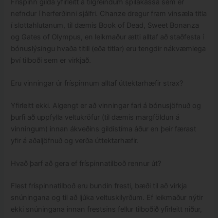
Fríspinn gilda yfirleitt á tilgreindum spilakassa sem er
nefndur í herferðinni sjálfri. Chanze dregur fram vinsæla titla
í slottahlutanum, til dæmis Book of Dead, Sweet Bonanza
og Gates of Olympus, en leikmaður ætti alltaf að staðfesta í
bónuslýsingu hvaða titill (eða titlar) eru tengdir nákvæmlega
því tilboði sem er virkjað.
Eru vinningar úr fríspinnum alltaf úttektarhæfir strax?
Yfirleitt ekki. Algengt er að vinningar fari á bónusjöfnuð og
þurfi að uppfylla veltukröfur (til dæmis margföldun á
vinningum) innan ákveðins gildistíma áður en þeir færast
yfir á aðaljöfnuð og verða úttektarhæfir.
Hvað þarf að gera ef fríspinnatilboð rennur út?
Flest fríspinnatilboð eru bundin fresti, bæði til að virkja
snúningana og til að ljúka veltuskilyrðum. Ef leikmaður nýtir
ekki snúningana innan frestsins fellur tilboðið yfirleitt niður,