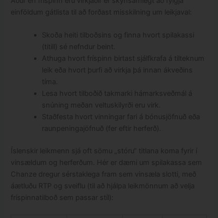
Áður en fríspinn eru virkjaðir er skynsamlegt að fylgja
einföldum gátlista til að forðast misskilning um leikjaval:
Skoða heiti tilboðsins og finna hvort spilakassi
(titill) sé nefndur beint.
Athuga hvort fríspinn birtast sjálfkrafa á tilteknum
leik eða hvort þurfi að virkja þá innan ákveðins
tíma.
Lesa hvort tilboðið takmarki hámarksveðmál á
snúning meðan veltuskilyrði eru virk.
Staðfesta hvort vinningar fari á bónusjöfnuð eða
raunpeningajöfnuð (fer eftir herferð).
Íslenskir leikmenn sjá oft sömu „stóru“ titlana koma fyrir í
vinsældum og herferðum. Hér er dæmi um spilakassa sem
Chanze dregur sérstaklega fram sem vinsæla slotti, með
áætluðu RTP og sveiflu (til að hjálpa leikmönnum að velja
fríspinnatilboð sem passar stíl):