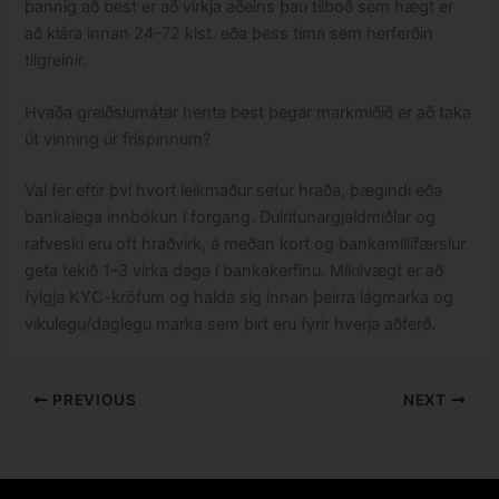
þannig að best er að virkja aðeins þau tilboð sem hægt er
að klára innan 24–72 klst. eða þess tíma sem herferðin
tilgreinir.
Hvaða greiðslumátar henta best þegar markmiðið er að taka
út vinning úr fríspinnum?
Val fer eftir því hvort leikmaður setur hraða, þægindi eða
bankalega innbókun í forgang. Dulritunargjaldmiðlar og
rafveski eru oft hraðvirk, á meðan kort og bankamillifærslur
geta tekið 1–3 virka daga í bankakerfinu. Mikilvægt er að
fylgja KYC-kröfum og halda sig innan þeirra lágmarka og
vikulegu/daglegu marka sem birt eru fyrir hverja aðferð.
PREVIOUS
NEXT