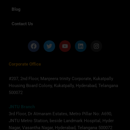
Blog
Contact Us
F
T
Y
L
I
a
w
o
i
n
c
i
u
n
s
e
t
t
k
t
Corporate Office
b
t
u
e
a
o
e
b
d
g
o
r
e
i
r
#207, 2nd Floor, Manjeera trinity Corporate, Kukatpally
k
n
a
Housing Board Colony, Kukatpally, Hyderabad, Telangana
m
500072
JNTU Branch
3rd Floor, Dr Atmaram Estates, Metro Pillar No: A690,
JNTU Metro Station, beside Landmark Hospital, Hyder
Nagar, Vasantha Nagar, Hyderabad, Telangana 500072