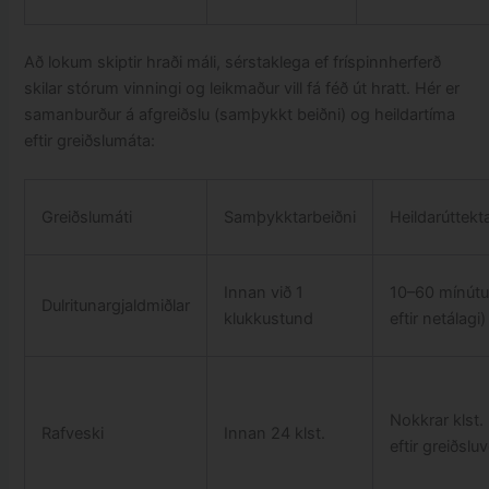
Að lokum skiptir hraði máli, sérstaklega ef fríspinnherferð
skilar stórum vinningi og leikmaður vill fá féð út hratt. Hér er
samanburður á afgreiðslu (samþykkt beiðni) og heildartíma
eftir greiðslumáta:
Greiðslumáti
Samþykktarbeiðni
Heildarúttekta
Innan við 1
10–60 mínútur
Dulritunargjaldmiðlar
klukkustund
eftir netálagi)
Nokkrar klst. 
Rafveski
Innan 24 klst.
eftir greiðsluv