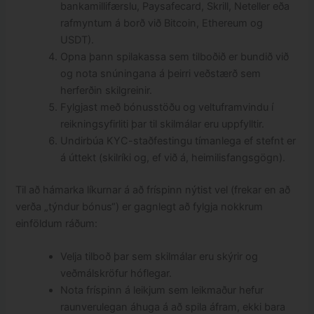
bankamillifærslu, Paysafecard, Skrill, Neteller eða
rafmyntum á borð við Bitcoin, Ethereum og
USDT).
Opna þann spilakassa sem tilboðið er bundið við
og nota snúningana á þeirri veðstærð sem
herferðin skilgreinir.
Fylgjast með bónusstöðu og veltuframvindu í
reikningsyfirliti þar til skilmálar eru uppfylltir.
Undirbúa KYC-staðfestingu tímanlega ef stefnt er
á úttekt (skilríki og, ef við á, heimilisfangsgögn).
Til að hámarka líkurnar á að fríspinn nýtist vel (frekar en að
verða „týndur bónus“) er gagnlegt að fylgja nokkrum
einföldum ráðum:
Velja tilboð þar sem skilmálar eru skýrir og
veðmálskröfur hóflegar.
Nota fríspinn á leikjum sem leikmaður hefur
raunverulegan áhuga á að spila áfram, ekki bara