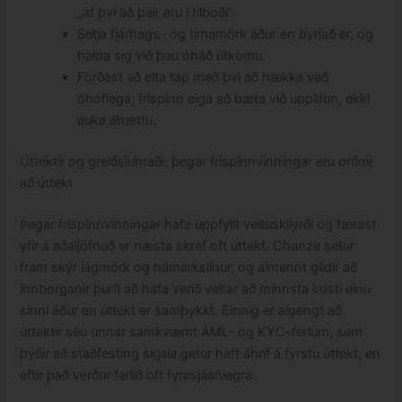
„af því að þeir eru í tilboði“.
Setja fjárhags- og tímamörk áður en byrjað er, og
halda sig við þau óháð útkomu.
Forðast að elta tap með því að hækka veð
óhóflega; fríspinn eiga að bæta við upplifun, ekki
auka áhættu.
Úttektir og greiðsluhraði: þegar fríspinnvinningar eru orðnir
að úttekt
Þegar fríspinnvinningar hafa uppfyllt veltuskilyrði og færast
yfir á aðaljöfnuð er næsta skref oft úttekt. Chanze setur
fram skýr lágmörk og hámarkslínur, og almennt gildir að
innborganir þurfi að hafa verið veltar að minnsta kosti einu
sinni áður en úttekt er samþykkt. Einnig er algengt að
úttektir séu unnar samkvæmt AML- og KYC-ferlum, sem
þýðir að staðfesting skjala getur haft áhrif á fyrstu úttekt, en
eftir það verður ferlið oft fyrirsjáanlegra.