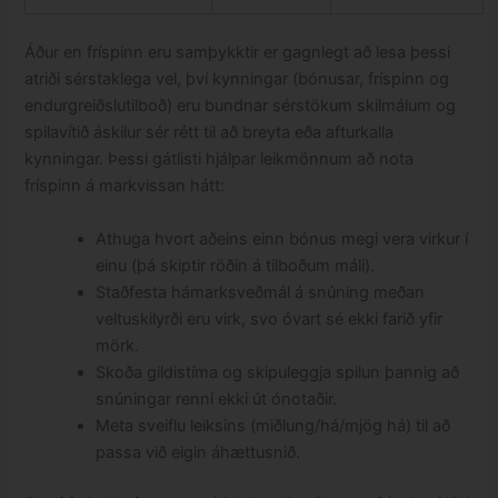
Áður en fríspinn eru samþykktir er gagnlegt að lesa þessi
atriði sérstaklega vel, því kynningar (bónusar, fríspinn og
endurgreiðslutilboð) eru bundnar sérstökum skilmálum og
spilavítið áskilur sér rétt til að breyta eða afturkalla
kynningar. Þessi gátlisti hjálpar leikmönnum að nota
fríspinn á markvissan hátt:
Athuga hvort aðeins einn bónus megi vera virkur í
einu (þá skiptir röðin á tilboðum máli).
Staðfesta hámarksveðmál á snúning meðan
veltuskilyrði eru virk, svo óvart sé ekki farið yfir
mörk.
Skoða gildistíma og skipuleggja spilun þannig að
snúningar renni ekki út ónotaðir.
Meta sveiflu leiksins (miðlung/há/mjög há) til að
passa við eigin áhættusnið.