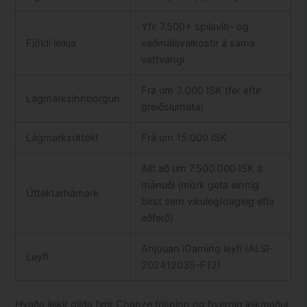
Yfir 7.500+ spilavíti- og
Fjöldi leikja
veðmálavalkostir á sama
vettvangi
Frá um 3.000 ISK (fer eftir
Lágmarksinnborgun
greiðslumáta)
Lágmarksúttekt
Frá um 15.000 ISK
Allt að um 7.500.000 ISK á
mánuði (mörk geta einnig
Úttektarhámark
birst sem vikuleg/dagleg eftir
aðferð)
Anjouan iGaming leyfi (ALSI-
Leyfi
202412035-F12)
Hvaða leikir gilda fyrir Chanze fríspinn og hvernig leikmaður