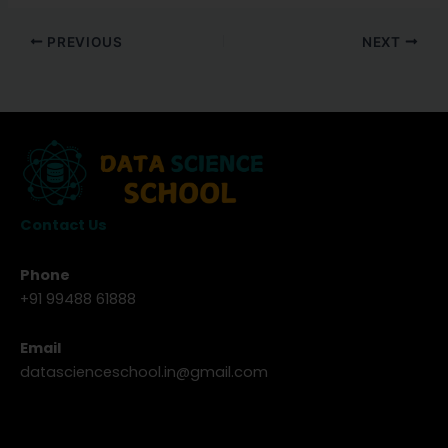
PREVIOUS
NEXT
Contact Us
Phone
+91 99488 61888
Email
datascienceschool.in@gmail.com