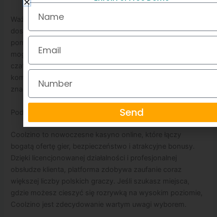
Name
Ważnym elementem każdej platformy hazardowej jest
dostępność i jakość obsługi klienta. Coolzino oferuje
Email
pomoc przez całą dobę, siedem dni w tygodniu. Gracze
mogą kontaktować się z zespołem wsparcia za pomocą
czatu na żywo, e-maila lub telefonu. Pracownicy są
Number
kompetentni i szybko rozwiązują wszelkie problemy, co
znacząco podnosi komfort korzystania z kasyna.
Send
Podsumowanie – Czy Warto Wybrać Coolzino?
Coolzino to nowoczesne kasyno online, które łączy
bogatą ofertę gier, bezpieczeństwo i atrakcyjne bonusy.
Dzięki licencjonowanej działalności i profesjonalnej
obsłudze klienta, platforma zdobywa zaufanie coraz
większej liczby polskich graczy. Jeśli szukasz miejsca,
gdzie możesz cieszyć się rozrywką na wysokim poziomie,
Coolzino jest zdecydowanie wartym uwagi wyborem.