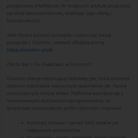
przyjaznemu interfejsowi. W niniejszym artykule przyjrzymy
się bliżej temu operatorowi, analizując jego ofertę i
funkcjonalności.
Jeśli chcesz poznać szczegóły i rozpocząć swoją
przygodę z Coolzino, odwiedź oficjalną stronę:
https://coolzino-pl.pl/
.
Oferta Gier – Co Znajdziesz w Coolzino?
Coolzino oferuje imponującą bibliotekę gier, która zadowoli
zarówno miłośników klasycznych automatów, jak i fanów
nowoczesnych slotów wideo. Platforma współpracuje z
renomowanymi dostawcami oprogramowania, co
gwarantuje wysoką jakość grafiki i płynność rozgrywki.
Automaty slotowe – ponad 1000 tytułów od
najlepszych producentów
Gry stołowe – ruletka, blackjack, poker i bakarat