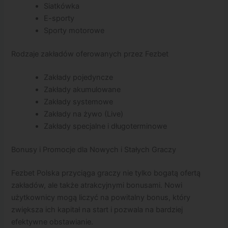
Siatkówka
E-sporty
Sporty motorowe
Rodzaje zakładów oferowanych przez Fezbet
Zakłady pojedyncze
Zakłady akumulowane
Zakłady systemowe
Zakłady na żywo (Live)
Zakłady specjalne i długoterminowe
Bonusy i Promocje dla Nowych i Stałych Graczy
Fezbet Polska przyciąga graczy nie tylko bogatą ofertą
zakładów, ale także atrakcyjnymi bonusami. Nowi
użytkownicy mogą liczyć na powitalny bonus, który
zwiększa ich kapitał na start i pozwala na bardziej
efektywne obstawianie.