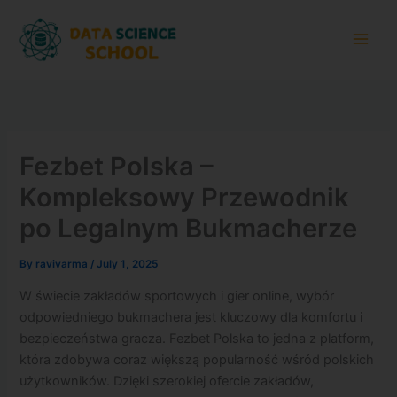
Skip
Main
to
Men
content
Fezbet Polska –
Kompleksowy Przewodnik
po Legalnym Bukmacherze
By
ravivarma
/
July 1, 2025
W świecie zakładów sportowych i gier online, wybór
odpowiedniego bukmachera jest kluczowy dla komfortu i
bezpieczeństwa gracza. Fezbet Polska to jedna z platform,
która zdobywa coraz większą popularność wśród polskich
użytkowników. Dzięki szerokiej ofercie zakładów,