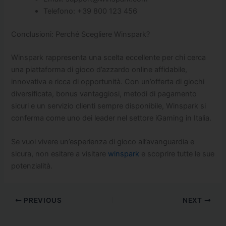
Telefono: +39 800 123 456
Conclusioni: Perché Scegliere Winspark?
Winspark rappresenta una scelta eccellente per chi cerca
una piattaforma di gioco d’azzardo online affidabile,
innovativa e ricca di opportunità. Con un’offerta di giochi
diversificata, bonus vantaggiosi, metodi di pagamento
sicuri e un servizio clienti sempre disponibile, Winspark si
conferma come uno dei leader nel settore iGaming in Italia.
Se vuoi vivere un’esperienza di gioco all’avanguardia e
sicura, non esitare a visitare
winspark
e scoprire tutte le sue
potenzialità.
PREVIOUS
NEXT