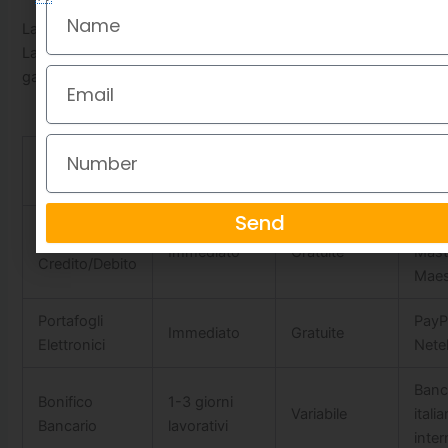
Name
La sicurezza nelle transazioni è una priorità per Winspark.
La piattaforma supporta numerosi metodi di pagamento,
Email
garantendo rapidità e protezione dei dati finanziari.
Metodi di Pagamento Disponibili su Winspark
Number
Tempo di
Metodo
Commissioni
Disp
Elaborazione
Send
Visa,
Carte di
Immediato
Gratuite
Mast
Credito/Debito
Maes
Portafogli
PayPa
Immediato
Gratuite
Elettronici
Netel
Ban
Bonifico
1-3 giorni
Variabile
itali
Bancario
lavorativi
inter