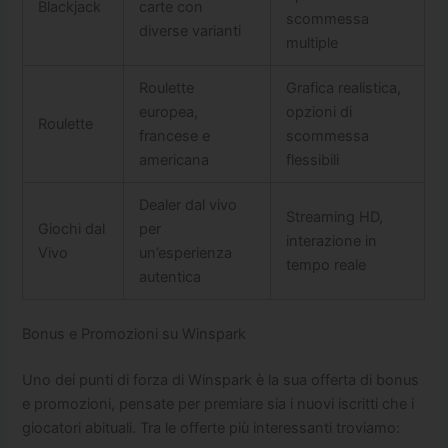
Blackjack
carte con
scommessa
diverse varianti
multiple
Roulette
Grafica realistica,
europea,
opzioni di
Roulette
francese e
scommessa
americana
flessibili
Dealer dal vivo
Streaming HD,
Giochi dal
per
interazione in
Vivo
un’esperienza
tempo reale
autentica
Bonus e Promozioni su Winspark
Uno dei punti di forza di Winspark è la sua offerta di bonus
e promozioni, pensate per premiare sia i nuovi iscritti che i
giocatori abituali. Tra le offerte più interessanti troviamo: