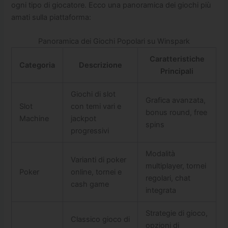
ogni tipo di giocatore. Ecco una panoramica dei giochi più
amati sulla piattaforma:
Panoramica dei Giochi Popolari su Winspark
Caratteristiche
Categoria
Descrizione
Principali
Giochi di slot
Grafica avanzata,
Slot
con temi vari e
bonus round, free
Machine
jackpot
spins
progressivi
Modalità
Varianti di poker
multiplayer, tornei
Poker
online, tornei e
regolari, chat
cash game
integrata
Strategie di gioco,
Classico gioco di
opzioni di