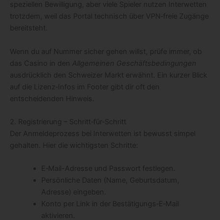
speziellen Bewilligung, aber viele Spieler nutzen Interwetten
trotzdem, weil das Portal technisch über VPN‑freie Zugänge
bereitsteht.
Wenn du auf Nummer sicher gehen willst, prüfe immer, ob
das Casino in den
Allgemeinen Geschäftsbedingungen
ausdrücklich den Schweizer Markt erwähnt. Ein kurzer Blick
auf die Lizenz‑Infos im Footer gibt dir oft den
entscheidenden Hinweis.
2. Registrierung – Schritt‑für‑Schritt
Der Anmeldeprozess bei Interwetten ist bewusst simpel
gehalten. Hier die wichtigsten Schritte:
E‑Mail-Adresse und Passwort festlegen.
Persönliche Daten (Name, Geburtsdatum,
Adresse) eingeben.
Konto per Link in der Bestätigungs‑E‑Mail
aktivieren.