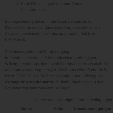
Erste Einzahlung tätigen und Bonus
beanspruchen.
Die Registrierung dauert in der Regel weniger als fünf
Minuten. Achte darauf, dass deine Angaben mit deinem
Ausweis übereinstimmen – das spart später Zeit beim
KYC‑Check.
3. Bonusangebot und Wettbedingungen
Interwetten lockt neue Spieler mit einem großzügigen
Willkommensbonus, der sowohl für das Casino‑ als auch für
das Sportwetten‑Segment gilt. Der Bonus wird oft als 100 %
bis zu 200 CHF plus 50 Freispins angeboten. Wichtig sind
die
wagering requirements
: 30‑fache Durchspielung des
Bonusbetrags innerhalb von 30 Tagen.
Übersicht der wichtigsten Bonusbedingungen
Bonus
Höhe
Umsatzbedingungen