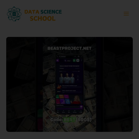
Skip
Main
to
Men
content