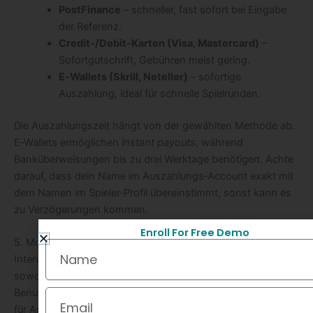
PostFinance
– schneller, fast sofort bei Eingabe
der Referenz.
Credit‑/Debit‑Karten (Visa, Mastercard)
–
Sofortgutschrift, Gebühren meist gering.
E‑Wallets (Skrill, Neteller)
– sofortige
Auszahlung, ideal für schnelle Spielrunden.
Die Auszahlungszeit hängt von der gewählten Methode ab.
E‑Wallets ermöglichen
instant payouts
, während
Banküberweisungen bis zu drei Werktage benötigen. Achte
darauf, dass dein Name im Auszahlungs‑Account exakt mit
dem Namen im Spieler‑Profil übereinstimmt, sonst kann es
zu Verzögerungen kommen.
Enroll For Free Demo
5. Mobile App & Live Casino Erfahrung
Name
Interwetten bietet eine native App für iOS und Android, die
sowohl das Casino als auch die Sportwetten abdeckt. Die
Benutzeroberfläche ist clean, die Navigation intuitiv – ideal
Email
für Anfänger. Für das
Live Casino
stehen klassische Spiele