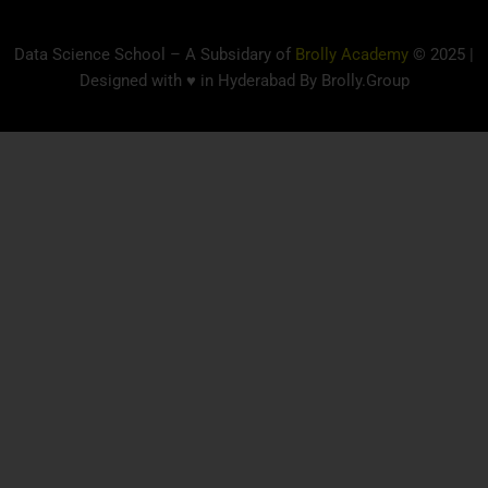
Data Science School – A Subsidary of
Brolly Academy
© 2025 |
Designed with ♥ in Hyderabad By Brolly.Group