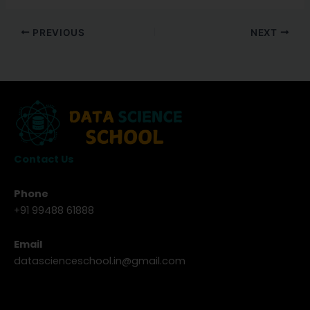
PREVIOUS
NEXT
Contact Us
Phone
+91 99488 61888
Email
datascienceschool.in@gmail.com