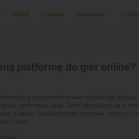
e
About
Courses
Resources
Conta
ią platformę do gier online?
atformy do gry przypomina czasem szukanie igły w stogu s
na jest warta naszej uwagi. Zanim zdecydujesz się na konkr
ć o jakości i bezpieczeństwie rozgrywki. Jednym z miejs
cje i opinie.
online?