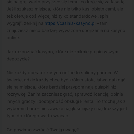
się na grę, warto przyjrzeć się temu, co kryje się za fasadą.
Jeśli szukasz miejsca, które nie tylko kusi obietnicami, ale
też oferuje coś więcej niż tylko standardowe „spin i
wygraj”, zerknij na
https://casinia-kasyno.pl
– tam
znajdziesz nieco bardziej wyważone spojrzenie na kasyno
online.
Jak rozpoznać kasyno, które nie zniknie po pierwszym
depozycie?
Nie każdy operator kasyna online to solidny partner. W
świecie, gdzie każdy chce być królem stołu, łatwo natknąć
się na miejsca, które bardziej przypominają pułapki niż
rozrywkę. Zanim zaczniesz grać, sprawdź licencję, opinie
innych graczy i dostępność obsługi klienta. To trochę jak z
wyborem baru – nie zawsze najgłośniejszy i najdroższy jest
tym, do którego warto wracać.
Co powinno zwrócić Twoją uwagę?