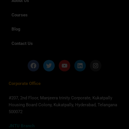
About Us
Courses
Blog
Contact Us
F
T
Y
L
I
a
w
o
i
n
c
i
u
n
s
e
t
t
k
t
Corporate Office
b
t
u
e
a
o
e
b
d
g
o
r
e
i
r
#207, 2nd Floor, Manjeera trinity Corporate, Kukatpally
k
n
a
Housing Board Colony, Kukatpally, Hyderabad, Telangana
m
500072
JNTU Branch