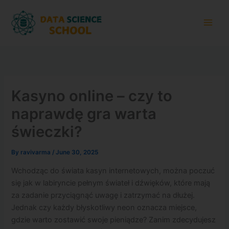
Skip
Main
to
Men
content
Kasyno online – czy to
naprawdę gra warta
świeczki?
By
ravivarma
/
June 30, 2025
Wchodząc do świata kasyn internetowych, można poczuć
się jak w labiryncie pełnym świateł i dźwięków, które mają
za zadanie przyciągnąć uwagę i zatrzymać na dłużej.
Jednak czy każdy błyskotliwy neon oznacza miejsce,
gdzie warto zostawić swoje pieniądze? Zanim zdecydujesz