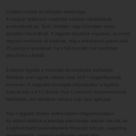
Fizetési módok és kifizetés sebessége
A magyar játékosok a legtöbb esetben bankkártyát,
e‑pénztárcát (pl. Skrill, Neteller) vagy közvetlen banki
átutalást használnak. A legjobb kaszinók ingyenes, azonnali
deposit methods
-et kínálnak, míg a
withdrawal speed
akár
15 percig is lecsökken, ha a felhasználó már korábban
ellenőrizte a fiókját.
Érdemes figyelni a minimális és maximális befizetési
limiteket, mert egyes oldalak csak 10 €-t engedélyeznek
minimum. A nagyobb összegek kifizetésekor a legtöbb
szerver kéri a KYC (Know Your Customer) dokumentumok
feltöltését, ami általában néhány órát vesz igénybe.
Top 3 legjobb fizetős online casino Magyarországon
Az alábbi táblázat a jelenlegi piaci kínálat alapján készült, és
a legfontosabb paraméterekre fókuszál: bónusz,
wagering
requirements
, valamint a kifizetés sebessége.