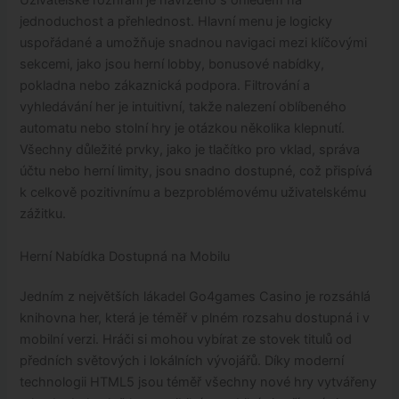
Uživatelské rozhraní je navrženo s ohledem na
jednoduchost a přehlednost. Hlavní menu je logicky
uspořádané a umožňuje snadnou navigaci mezi klíčovými
sekcemi, jako jsou herní lobby, bonusové nabídky,
pokladna nebo zákaznická podpora. Filtrování a
vyhledávání her je intuitivní, takže nalezení oblíbeného
automatu nebo stolní hry je otázkou několika klepnutí.
Všechny důležité prvky, jako je tlačítko pro vklad, správa
účtu nebo herní limity, jsou snadno dostupné, což přispívá
k celkově pozitivnímu a bezproblémovému uživatelskému
zážitku.
Herní Nabídka Dostupná na Mobilu
Jedním z největších lákadel Go4games Casino je rozsáhlá
knihovna her, která je téměř v plném rozsahu dostupná i v
mobilní verzi. Hráči si mohou vybírat ze stovek titulů od
předních světových i lokálních vývojářů. Díky moderní
technologii HTML5 jsou téměř všechny nové hry vytvářeny