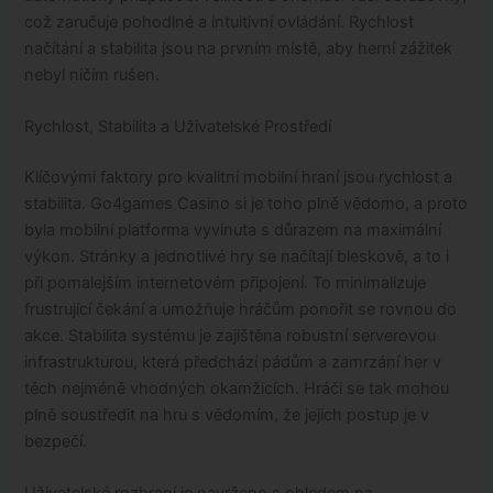
což zaručuje pohodlné a intuitivní ovládání. Rychlost
načítání a stabilita jsou na prvním místě, aby herní zážitek
nebyl ničím rušen.
Rychlost, Stabilita a Uživatelské Prostředí
Klíčovými faktory pro kvalitní mobilní hraní jsou rychlost a
stabilita. Go4games Casino si je toho plně vědomo, a proto
byla mobilní platforma vyvinuta s důrazem na maximální
výkon. Stránky a jednotlivé hry se načítají bleskově, a to i
při pomalejším internetovém připojení. To minimalizuje
frustrující čekání a umožňuje hráčům ponořit se rovnou do
akce. Stabilita systému je zajištěna robustní serverovou
infrastrukturou, která předchází pádům a zamrzání her v
těch nejméně vhodných okamžicích. Hráči se tak mohou
plně soustředit na hru s vědomím, že jejich postup je v
bezpečí.