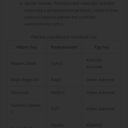
Apollo Games: Poskytovatel nabízející unikátní
automaty s progresivními jackpoty, které mohou
padnout kdykoli během hry a přinést
astronomické výhry.
Přehled populárních mobilních her
Název hry
Poskytovatel
Typ hry
Klasický
Respin Joker
Synot
automat
Multi Vegas 81
Kajot
Video automat
Starburst
NetEnt
Video automat
Hunter’s Dream
EGT
Video automat
2
Apollo
Klasický