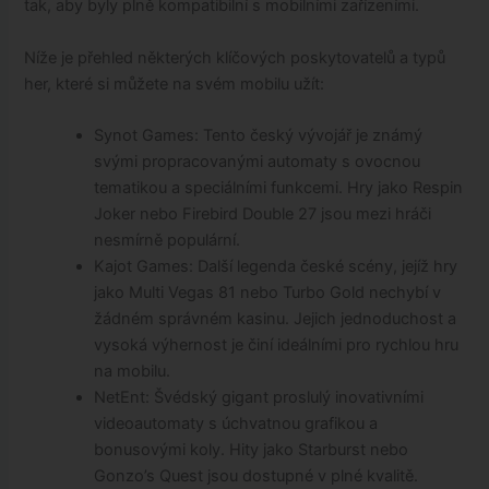
tak, aby byly plně kompatibilní s mobilními zařízeními.
Níže je přehled některých klíčových poskytovatelů a typů
her, které si můžete na svém mobilu užít:
Synot Games: Tento český vývojář je známý
svými propracovanými automaty s ovocnou
tematikou a speciálními funkcemi. Hry jako Respin
Joker nebo Firebird Double 27 jsou mezi hráči
nesmírně populární.
Kajot Games: Další legenda české scény, jejíž hry
jako Multi Vegas 81 nebo Turbo Gold nechybí v
žádném správném kasinu. Jejich jednoduchost a
vysoká výhernost je činí ideálními pro rychlou hru
na mobilu.
NetEnt: Švédský gigant proslulý inovativními
videoautomaty s úchvatnou grafikou a
bonusovými koly. Hity jako Starburst nebo
Gonzo’s Quest jsou dostupné v plné kvalitě.