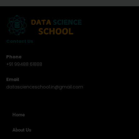
Contact Us
Phone
+91 99488 61888
Email
datascienceschool.in@gmail.com
Home
About Us