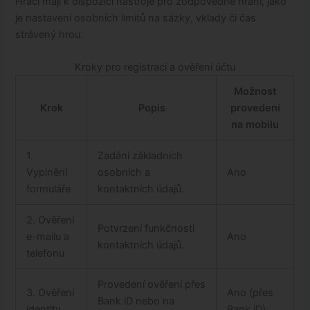
Hráči mají k dispozici nástroje pro zodpovědné hraní, jako
je nastavení osobních limitů na sázky, vklady či čas
strávený hrou.
Kroky pro registraci a ověření účtu
Možnost
Krok
Popis
provedení
na mobilu
1.
Zadání základních
Vyplnění
osobních a
Ano
formuláře
kontaktních údajů.
2. Ověření
Potvrzení funkčnosti
e-mailu a
Ano
kontaktních údajů.
telefonu
Provedení ověření přes
3. Ověření
Ano (přes
Bank iD nebo na
identity
Bank iD)