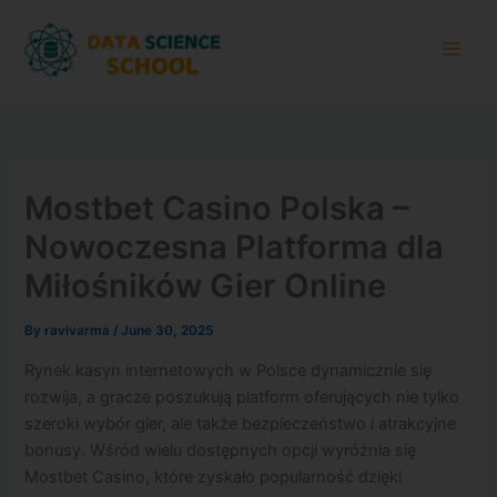
Skip
Main
to
Men
content
Mostbet Casino Polska –
Nowoczesna Platforma dla
Miłośników Gier Online
By
ravivarma
/
June 30, 2025
Rynek kasyn internetowych w Polsce dynamicznie się
rozwija, a gracze poszukują platform oferujących nie tylko
szeroki wybór gier, ale także bezpieczeństwo i atrakcyjne
bonusy. Wśród wielu dostępnych opcji wyróżnia się
Mostbet Casino, które zyskało popularność dzięki