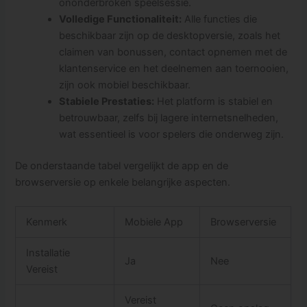
ononderbroken speelsessie.
Volledige Functionaliteit:
Alle functies die
beschikbaar zijn op de desktopversie, zoals het
claimen van bonussen, contact opnemen met de
klantenservice en het deelnemen aan toernooien,
zijn ook mobiel beschikbaar.
Stabiele Prestaties:
Het platform is stabiel en
betrouwbaar, zelfs bij lagere internetsnelheden,
wat essentieel is voor spelers die onderweg zijn.
De onderstaande tabel vergelijkt de app en de
browserversie op enkele belangrijke aspecten.
Kenmerk
Mobiele App
Browserversie
Installatie
Ja
Nee
Vereist
Vereist