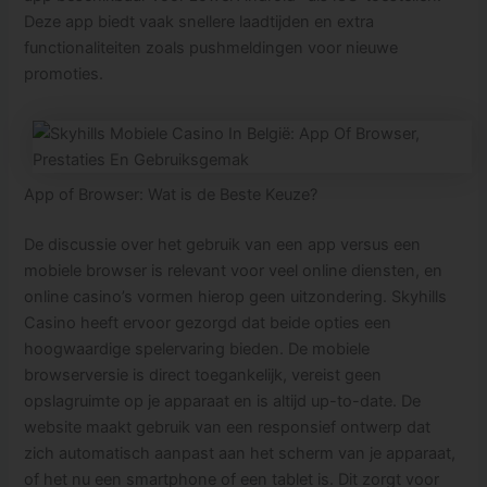
Deze app biedt vaak snellere laadtijden en extra
functionaliteiten zoals pushmeldingen voor nieuwe
promoties.
App of Browser: Wat is de Beste Keuze?
De discussie over het gebruik van een app versus een
mobiele browser is relevant voor veel online diensten, en
online casino’s vormen hierop geen uitzondering. Skyhills
Casino heeft ervoor gezorgd dat beide opties een
hoogwaardige spelervaring bieden. De mobiele
browserversie is direct toegankelijk, vereist geen
opslagruimte op je apparaat en is altijd up-to-date. De
website maakt gebruik van een responsief ontwerp dat
zich automatisch aanpast aan het scherm van je apparaat,
of het nu een smartphone of een tablet is. Dit zorgt voor