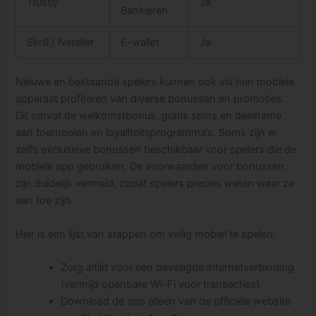
Trustly
Ja
Bankieren
Skrill / Neteller
E-wallet
Ja
Nieuwe en bestaande spelers kunnen ook via hun mobiele
apparaat profiteren van diverse bonussen en promoties.
Dit omvat de welkomstbonus, gratis spins en deelname
aan toernooien en loyaliteitsprogramma’s. Soms zijn er
zelfs exclusieve bonussen beschikbaar voor spelers die de
mobiele app gebruiken. De voorwaarden voor bonussen
zijn duidelijk vermeld, zodat spelers precies weten waar ze
aan toe zijn.
Hier is een lijst van stappen om veilig mobiel te spelen:
Zorg altijd voor een beveiligde internetverbinding
(vermijd openbare Wi-Fi voor transacties).
Download de app alleen van de officiële website