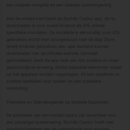
een soepele navigatie en een stabiele speelomgeving.
Aan de andere kant biedt de Skyhills Casino app, die te
downloaden is voor zowel Android als iOS, enkele
specifieke voordelen. De installatie is eenvoudig: voor iOS-
gebruikers wordt men doorgestuurd naar de App Store,
terwijl Android-gebruikers een .apk-bestand kunnen
downloaden van de officiële website. Eenmaal
geïnstalleerd, biedt de app vaak een iets snellere en meer
gestroomlijnde ervaring, omdat bepaalde elementen lokaal
op het apparaat worden opgeslagen. Dit kan resulteren in
snellere laadtijden voor spellen en een stabielere
verbinding.
Prestaties en Gebruiksgemak op Mobiele Apparaten
De prestaties van een mobiel casino zijn essentieel voor
een plezierige speelervaring. Skyhills Casino heeft veel
aandacht besteed aan de optimalisatie voor mobiele