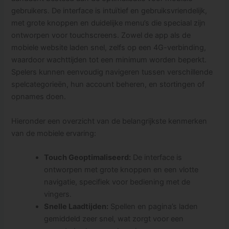
gebruikers. De interface is intuïtief en gebruiksvriendelijk,
met grote knoppen en duidelijke menu’s die speciaal zijn
ontworpen voor touchscreens. Zowel de app als de
mobiele website laden snel, zelfs op een 4G-verbinding,
waardoor wachttijden tot een minimum worden beperkt.
Spelers kunnen eenvoudig navigeren tussen verschillende
spelcategorieën, hun account beheren, en stortingen of
opnames doen.
Hieronder een overzicht van de belangrijkste kenmerken
van de mobiele ervaring:
Touch Geoptimaliseerd:
De interface is
ontworpen met grote knoppen en een vlotte
navigatie, specifiek voor bediening met de
vingers.
Snelle Laadtijden:
Spellen en pagina’s laden
gemiddeld zeer snel, wat zorgt voor een