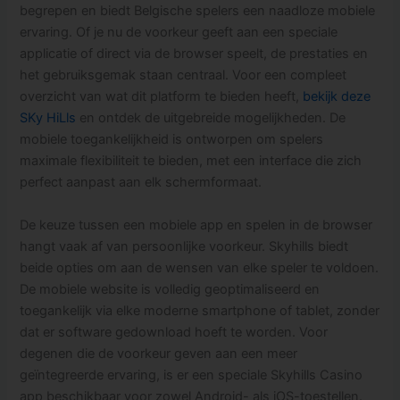
begrepen en biedt Belgische spelers een naadloze mobiele
ervaring. Of je nu de voorkeur geeft aan een speciale
applicatie of direct via de browser speelt, de prestaties en
het gebruiksgemak staan centraal. Voor een compleet
overzicht van wat dit platform te bieden heeft,
bekijk deze
SKy HiLls
en ontdek de uitgebreide mogelijkheden. De
mobiele toegankelijkheid is ontworpen om spelers
maximale flexibiliteit te bieden, met een interface die zich
perfect aanpast aan elk schermformaat.
De keuze tussen een mobiele app en spelen in de browser
hangt vaak af van persoonlijke voorkeur. Skyhills biedt
beide opties om aan de wensen van elke speler te voldoen.
De mobiele website is volledig geoptimaliseerd en
toegankelijk via elke moderne smartphone of tablet, zonder
dat er software gedownload hoeft te worden. Voor
degenen die de voorkeur geven aan een meer
geïntegreerde ervaring, is er een speciale Skyhills Casino
app beschikbaar voor zowel Android- als iOS-toestellen.