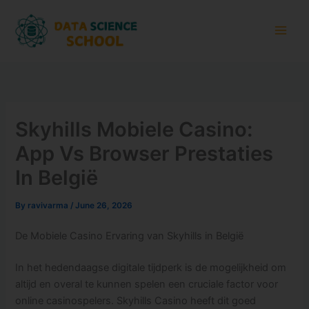
Skip
Main
to
Men
content
Skyhills Mobiele Casino:
App Vs Browser Prestaties
In België
By
ravivarma
/
June 26, 2026
De Mobiele Casino Ervaring van Skyhills in België
In het hedendaagse digitale tijdperk is de mogelijkheid om
altijd en overal te kunnen spelen een cruciale factor voor
online casinospelers. Skyhills Casino heeft dit goed