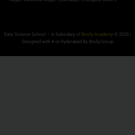
Data Science School – A Subsidary of
Brolly Academy
© 2025 |
Designed with ♥ in Hyderabad By Brolly.Group