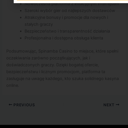
Nowoczesna platforma z intuicyjnym interfejsem
Szeroki wybór gier od najlepszych dostawców
Atrakcyjne bonusy i promocje dla nowych i
stałych graczy
Bezpieczeństwo i transparentność działania
Profesjonalna i dostępna obsługa klienta
Podsumowując, Spinamba Casino to miejsce, które spełni
oczekiwania zarówno początkujących, jak i
doświadczonych graczy. Dzięki bogatej ofercie,
bezpieczeństwu i licznym promocjom, platforma ta
zasługuje na uwagę każdego, kto szuka solidnego kasyna
online.
PREVIOUS
NEXT