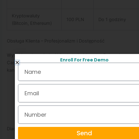
Kryptowaluty
100 PLN
Do 1 godziny
(Bitcoin, Ethereum)
Obsługa Klienta – Profesjonalizm i Dostępność
Wysoki poziom obsługi klienta to kolejny atut Spinamba
Enroll For Free Demo
Casino. Gracze mogą liczyć na pomoc 24/7 poprzez różne
Name
kanały kontaktu:
Live chat dostępny bezpośrednio na stronie
Email
Wsparcie mailowe z szybkim czasem odpowiedzi
Obsługa telefoniczna dla pilnych spraw
Obszerna sekcja FAQ z odpowiedziami na
Number
najczęściej zadawane pytania
Dlaczego warto wybrać Spinamba Casino?
Send