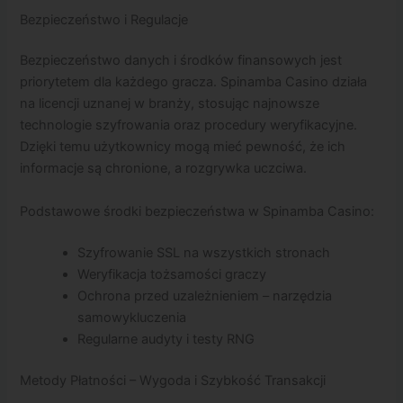
Bezpieczeństwo i Regulacje
Bezpieczeństwo danych i środków finansowych jest
priorytetem dla każdego gracza. Spinamba Casino działa
na licencji uznanej w branży, stosując najnowsze
technologie szyfrowania oraz procedury weryfikacyjne.
Dzięki temu użytkownicy mogą mieć pewność, że ich
informacje są chronione, a rozgrywka uczciwa.
Podstawowe środki bezpieczeństwa w Spinamba Casino:
Szyfrowanie SSL na wszystkich stronach
Weryfikacja tożsamości graczy
Ochrona przed uzależnieniem – narzędzia
samowykluczenia
Regularne audyty i testy RNG
Metody Płatności – Wygoda i Szybkość Transakcji