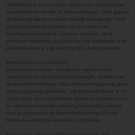
uitbetalingen te kunnen doen. Spinit casino controleert de
documenten binnen één tot twee werkdagen; soms gebeurt
dit sneller als alle documenten duidelijk leesbaar zijn. Heeft
je bankgegevens geverifieerd, kun je zonder extra
haperingen stortingen en opnames uitvoeren. Als je
problemen tegenkomt, kun je de live chat raadplegen, waar
een medewerker je stap voor stap door het proces leidt.
Welkomstbonus en promoties
Nieuwe spelers worden verwelkomd met een royale
welkomstbonus die tot €200 kan bedragen, verdeeld over
de eerste drie stortingen. Naast de bonus krijg je vaak gratis
spins op populaire gokkasten, wat een goede manier is om
zonder extra risico verschillende spellen uit te proberen. Let
op: elke bonus heeft een wagering‑requirement; meestal
moet je de bonus en de bijbehorende storting 30‑maal
doorspelen voordat je winsten kunt opnemen.
Spinit casino biedt ook regelmatige promoties voor