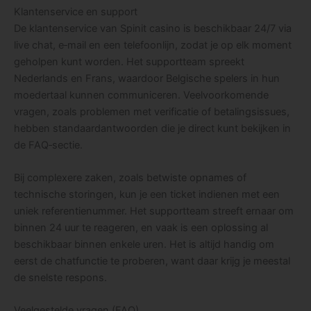
Klantenservice en support
De klantenservice van Spinit casino is beschikbaar 24/7 via
live chat, e‑mail en een telefoonlijn, zodat je op elk moment
geholpen kunt worden. Het supportteam spreekt
Nederlands en Frans, waardoor Belgische spelers in hun
moedertaal kunnen communiceren. Veelvoorkomende
vragen, zoals problemen met verificatie of betalingsissues,
hebben standaardantwoorden die je direct kunt bekijken in
de FAQ‑sectie.
Bij complexere zaken, zoals betwiste opnames of
technische storingen, kun je een ticket indienen met een
uniek referentienummer. Het supportteam streeft ernaar om
binnen 24 uur te reageren, en vaak is een oplossing al
beschikbaar binnen enkele uren. Het is altijd handig om
eerst de chatfunctie te proberen, want daar krijg je meestal
de snelste respons.
Veelgestelde vragen (FAQ)