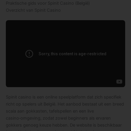
Praktische gids voor Spinit Casino (België)
Overzicht van Spinit Casino
Spinit casino is een online speelplatform dat zich specifiek
richt op spelers uit België. Het aanbod bestaat uit een breed
scala aan gokkasten, tafelspellen en een live
casino‑omgeving, zodat zowel beginners als ervaren
gokkers genoeg keuze hebben. De website is beschikbaar