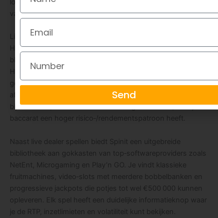
lopende weddenschappen, en verlopen je sessies minder
vaak doordat de app op de achtergrond blijft draaien.
Email
Live casino en spellenaanbod
Het live casino‑gedeelte van Spinit omvat klassiekers zoals
Number
blackjack, roulette en baccarat, allemaal gestreamd in
HD‑kwaliteit met echte dealers. Deze spellen hebben een
gemiddeld RTP (Return to Player) tussen de 96 % en 98 %,
Send
afhankelijk van de variant. De volatiliteit varieert per spel;
bijvoorbeeld, live roulette biedt een lage volatiliteit, terwijl live
baccarat een hoger risico‑/rendementspatroon heeft.
Naast live dealer spellen biedt Spinit een uitgebreide
bibliotheek aan gokkasten van top‑softwareproviders zoals
NetEnt, Microgaming en Play’n GO. Je vindt klassieke
fruitmachines, video‑slots met meerdere bobbelbanken en
progressieve jackpots die potjes tot wel €500 000 kunnen
opleveren. Elk spel heeft een duidelijke informatieknop waar
je de RTP, inzetlimieten en volatiliteit kunt bekijken.