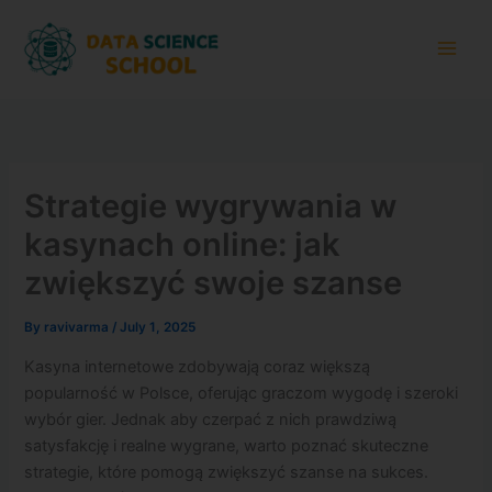
Skip
Main
to
Men
content
Strategie wygrywania w
kasynach online: jak
zwiększyć swoje szanse
By
ravivarma
/
July 1, 2025
Kasyna internetowe zdobywają coraz większą
popularność w Polsce, oferując graczom wygodę i szeroki
wybór gier. Jednak aby czerpać z nich prawdziwą
satysfakcję i realne wygrane, warto poznać skuteczne
strategie, które pomogą zwiększyć szanse na sukces.