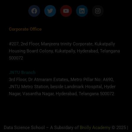
F
T
Y
L
I
a
w
o
i
n
c
i
u
n
s
e
t
t
k
t
Corporate Office
b
t
u
e
a
o
e
b
d
g
o
r
e
i
r
#207, 2nd Floor, Manjeera trinity Corporate, Kukatpally
k
n
a
Housing Board Colony, Kukatpally, Hyderabad, Telangana
m
500072
JNTU Branch
3rd Floor, Dr Atmaram Estates, Metro Pillar No: A690,
JNTU Metro Station, beside Landmark Hospital, Hyder
Nagar, Vasantha Nagar, Hyderabad, Telangana 500072
Data Science School – A Subsidary of
Brolly Academy
© 2025 |