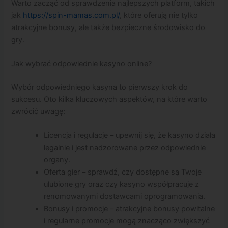
Warto zacząć od sprawdzenia najlepszych platform, takich
jak
https://spin-mamas.com.pl/
, które oferują nie tylko
atrakcyjne bonusy, ale także bezpieczne środowisko do
gry.
Jak wybrać odpowiednie kasyno online?
Wybór odpowiedniego kasyna to pierwszy krok do
sukcesu. Oto kilka kluczowych aspektów, na które warto
zwrócić uwagę:
Licencja i regulacje – upewnij się, że kasyno działa
legalnie i jest nadzorowane przez odpowiednie
organy.
Oferta gier – sprawdź, czy dostępne są Twoje
ulubione gry oraz czy kasyno współpracuje z
renomowanymi dostawcami oprogramowania.
Bonusy i promocje – atrakcyjne bonusy powitalne
i regularne promocje mogą znacząco zwiększyć