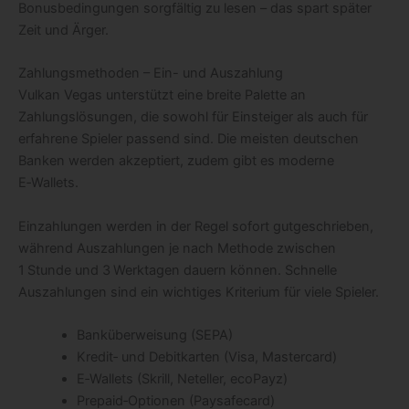
Bonusbedingungen sorgfältig zu lesen – das spart später
Zeit und Ärger.
Zahlungsmethoden – Ein- und Auszahlung
Vulkan Vegas unterstützt eine breite Palette an
Zahlungslösungen, die sowohl für Einsteiger als auch für
erfahrene Spieler passend sind. Die meisten deutschen
Banken werden akzeptiert, zudem gibt es moderne
E‑Wallets.
Einzahlungen werden in der Regel sofort gutgeschrieben,
während Auszahlungen je nach Methode zwischen
1 Stunde und 3 Werktagen dauern können. Schnelle
Auszahlungen sind ein wichtiges Kriterium für viele Spieler.
Banküberweisung (SEPA)
Kredit‑ und Debitkarten (Visa, Mastercard)
E‑Wallets (Skrill, Neteller, ecoPayz)
Prepaid‑Optionen (Paysafecard)