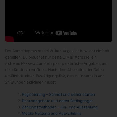
Der Anmeldeprozess bei Vulkan Vegas ist bewusst einfach
gehalten. Du brauchst nur deine E‑Mail‑Adresse, ein
sicheres Passwort und ein paar persönliche Angaben, um
dein Konto zu eröffnen. Nach dem Absenden der Daten
erhältst du einen Bestätigungslink, den du innerhalb von
24 Stunden aktivieren musst.
Registrierung – Schnell und sicher starten
Bonusangebote und deren Bedingungen
Zahlungsmethoden – Ein- und Auszahlung
Mobile Nutzung und App‑Erlebnis