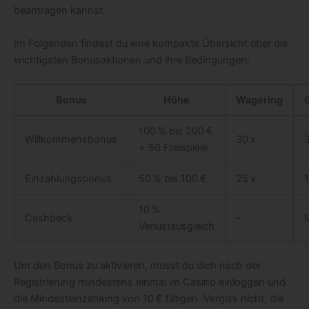
beantragen kannst.
Im Folgenden findest du eine kompakte Übersicht über die
wichtigsten Bonusaktionen und ihre Bedingungen:
Bonus
Höhe
Wagering
G
100 % bis 200 €
Willkommensbonus
30 x
+ 50 Freispiele
Einzahlungsbonus
50 % bis 100 €
25 x
10 %
Cashback
–
Verlustausgleich
Um den Bonus zu aktivieren, musst du dich nach der
Registrierung mindestens einmal im Casino einloggen und
die Mindesteinzahlung von 10 € tätigen. Vergiss nicht, die