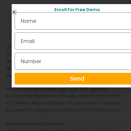
Einfaches Einloggen mit Fingerabdruck oder
Enroll For Free Demo
Face‑ID
Name
Optimierte Ladezeiten für 4G/5G
Vollständige Spielbibliothek inkl. Live‑Casino
Sichere Zahlungsmodule integriert
Email
Live‑Casino und Spielauswahl
Im Live‑Casino von Vulkan Vegas treffen sich professionelle
Number
Dealer mit echten Kartentischen, Roulette‑Rädern und
Spielhallen‑Automaten. Die Streams laufen in HD‑Qualität
und ermöglichen Interaktion via Chat‑Funktion.
Send
Die Slot‑Auswahl umfasst über 1.200 Titel, darunter
Klassiker wie
Starburst
und aktuelle Video‑Slots mit hohen
RTP‑Werten (Return to Player). Für Sportwetten-Fans gibt
es zudem ein integriertes Sportsbook mit Echtzeit‑Quoten.
Kundenservice und Sicherheit
Der Support von Vulkan Vegas steht rund um die Uhr per