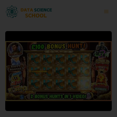
Skip
Main
to
Men
content