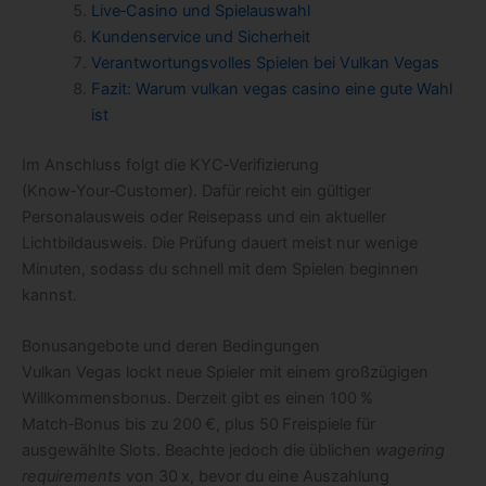
Live‑Casino und Spielauswahl
Kundenservice und Sicherheit
Verantwortungsvolles Spielen bei Vulkan Vegas
Fazit: Warum vulkan vegas casino eine gute Wahl
ist
Im Anschluss folgt die KYC‑Verifizierung
(Know‑Your‑Customer). Dafür reicht ein gültiger
Personalausweis oder Reisepass und ein aktueller
Lichtbildausweis. Die Prüfung dauert meist nur wenige
Minuten, sodass du schnell mit dem Spielen beginnen
kannst.
Bonusangebote und deren Bedingungen
Vulkan Vegas lockt neue Spieler mit einem großzügigen
Willkommensbonus. Derzeit gibt es einen 100 %
Match‑Bonus bis zu 200 €, plus 50 Freispiele für
ausgewählte Slots. Beachte jedoch die üblichen
wagering
requirements
von 30 x, bevor du eine Auszahlung