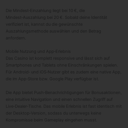
Die Mindest‑Einzahlung liegt bei 10 €, die
Mindest‑Auszahlung bei 20 €. Sobald deine Identität
verifiziert ist, kannst du die gewünschte
Auszahlungsmethode auswählen und den Betrag
anfordern.
Mobile Nutzung und App‑Erlebnis
Das Casino ist komplett responsive und lässt sich auf
Smartphones und Tablets ohne Einschränkungen spielen.
Für Android‑ und iOS‑Nutzer gibt es zudem eine native App,
die im App‑Store bzw. Google Play verfügbar ist.
Die App bietet Push‑Benachrichtigungen für Bonusaktionen,
eine intuitive Navigation und einen schnellen Zugriff auf
Live‑Dealer‑Tische. Das mobile Erlebnis ist fast identisch mit
der Desktop‑Version, sodass du unterwegs keine
Kompromisse beim Gameplay eingehen musst.