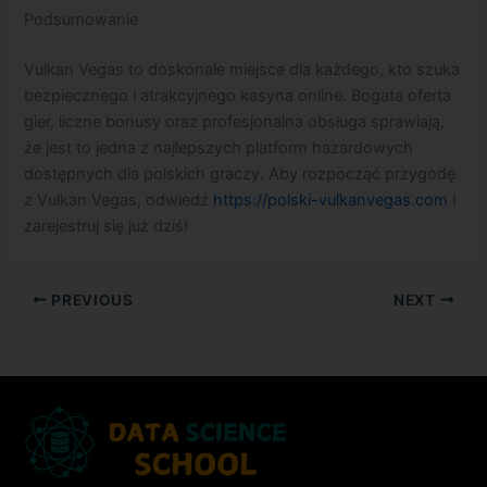
Podsumowanie
Vulkan Vegas to doskonałe miejsce dla każdego, kto szuka
bezpiecznego i atrakcyjnego kasyna online. Bogata oferta
gier, liczne bonusy oraz profesjonalna obsługa sprawiają,
że jest to jedna z najlepszych platform hazardowych
dostępnych dla polskich graczy. Aby rozpocząć przygodę
z Vulkan Vegas, odwiedź
https://polski-vulkanvegas.com
i
zarejestruj się już dziś!
PREVIOUS
NEXT