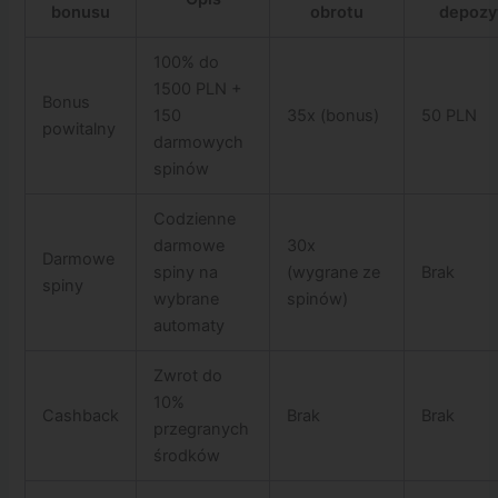
bonusu
obrotu
depozy
100% do
1500 PLN +
Bonus
150
35x (bonus)
50 PLN
powitalny
darmowych
spinów
Codzienne
darmowe
30x
Darmowe
spiny na
(wygrane ze
Brak
spiny
wybrane
spinów)
automaty
Zwrot do
10%
Cashback
Brak
Brak
przegranych
środków