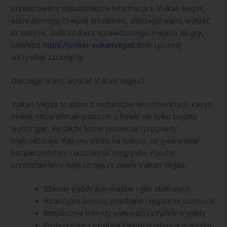
przedstawimy najważniejsze informacje o Vulkan Vegas,
które pomogą Ci lepiej zrozumieć, dlaczego warto wybrać
to kasyno. Jeśli szukasz sprawdzonego miejsca do gry,
odwiedź
https://polski-vulkanvegas.com
i poznaj
wszystkie szczegóły.
Dlaczego warto wybrać Vulkan Vegas?
Vulkan Vegas to jedno z najbardziej renomowanych kasyn
online, które oferuje graczom z Polski nie tylko bogaty
wybór gier, ale także liczne promocje i programy
lojalnościowe. Kasyno działa na licencji, co gwarantuje
bezpieczeństwo i uczciwość rozgrywki. Poniżej
przedstawiamy najważniejsze zalety Vulkan Vegas:
Szeroki wybór automatów i gier stołowych
Atrakcyjne bonusy powitalne i regularne promocje
Bezpieczne metody płatności i szybkie wypłaty
Profesjonalna obsługa klienta dostępna w języku