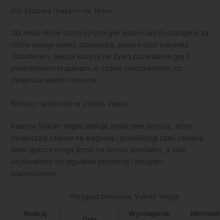
Gry stołowe i kasyno na żywo
Dla miłośników tradycyjnych gier kasynowych dostępne są
różne wersje ruletki, blackjacka, pokera oraz bakarata.
Dodatkowo, sekcja kasyna na żywo pozwala na grę z
prawdziwymi krupierami w czasie rzeczywistym, co
zwiększa realizm i emocje.
Bonusy i promocje w Vulkan Vegas
Kasyno Vulkan Vegas oferuje atrakcyjne bonusy, które
zwiększają szanse na wygraną i przedłużają czas zabawy.
Nowi gracze mogą liczyć na bonus powitalny, a stali
użytkownicy na regularne promocje i program
lojalnościowy.
Przegląd bonusów Vulkan Vegas
Rodzaj
Wymagania
Minimal
Opis