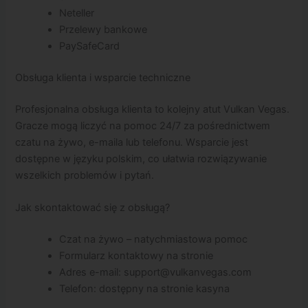
Neteller
Przelewy bankowe
PaySafeCard
Obsługa klienta i wsparcie techniczne
Profesjonalna obsługa klienta to kolejny atut Vulkan Vegas.
Gracze mogą liczyć na pomoc 24/7 za pośrednictwem
czatu na żywo, e-maila lub telefonu. Wsparcie jest
dostępne w języku polskim, co ułatwia rozwiązywanie
wszelkich problemów i pytań.
Jak skontaktować się z obsługą?
Czat na żywo – natychmiastowa pomoc
Formularz kontaktowy na stronie
Adres e-mail: support@vulkanvegas.com
Telefon: dostępny na stronie kasyna