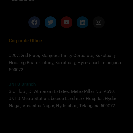
F
T
Y
L
I
a
w
o
i
n
c
i
u
n
s
e
t
t
k
t
Corporate Office
b
t
u
e
a
o
e
b
d
g
o
r
e
i
r
#207, 2nd Floor, Manjeera trinity Corporate, Kukatpally
k
n
a
Housing Board Colony, Kukatpally, Hyderabad, Telangana
m
500072
JNTU Branch
3rd Floor, Dr Atmaram Estates, Metro Pillar No: A690,
JNTU Metro Station, beside Landmark Hospital, Hyder
Nagar, Vasantha Nagar, Hyderabad, Telangana 500072