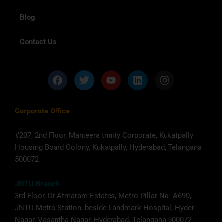
Blog
Contact Us
F
T
Y
L
I
a
w
o
i
n
c
i
u
n
s
e
t
t
k
t
Corporate Office
b
t
u
e
a
o
e
b
d
g
o
r
e
i
r
#207, 2nd Floor, Manjeera trinity Corporate, Kukatpally
k
n
a
Housing Board Colony, Kukatpally, Hyderabad, Telangana
m
500072
JNTU Branch
3rd Floor, Dr Atmaram Estates, Metro Pillar No: A690,
JNTU Metro Station, beside Landmark Hospital, Hyder
Nagar, Vasantha Nagar, Hyderabad, Telangana 500072