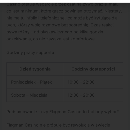
Casino oferuje wsparcie przez czat na żywo oraz e-mail,
co jest minimum, które gracz powinien otrzymać. Niestety,
nie ma tu infolinii telefonicznej, co może być irytujące dla
tych, którzy wolą rozmowę bezpośrednią. Czas reakcji
bywa różny – od błyskawicznego po kilka godzin
oczekiwania, co nie zawsze jest komfortowe.
Godziny pracy supportu
Dzień tygodnia
Godziny dostępności
Poniedziałek – Piątek
10:00 – 22:00
Sobota – Niedziela
12:00 – 20:00
Podsumowanie – czy Flagman Casino to trafiony wybór?
Flagman Casino nie próbuje być rewolucją w świecie