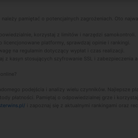
i, należy pamiętać o potencjalnych zagrożeniach. Oto najważ
powiedzialnie, korzystaj z limitów i narzędzi samokontroli.
o licencjonowane platformy, sprawdzaj opinie i rankingi.
agę na regulamin dotyczący wypłat i czas realizacji.
aj z kasyn stosujących szyfrowanie SSL i zabezpieczenia 
online?
omego podejścia i analizy wielu czynników. Najlepsze pla
tody płatności. Pamiętaj o odpowiedzialnej grze i korzyst
terwins.pl/
i zapoznaj się z aktualnymi rankingami oraz r