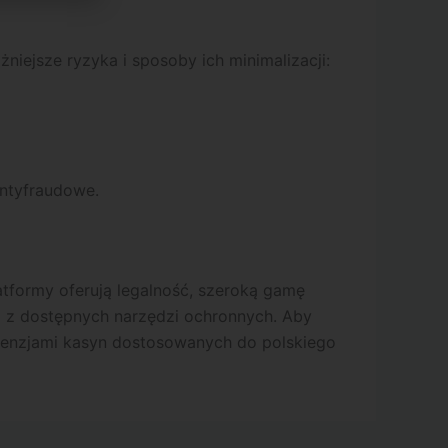
niejsze ryzyka i sposoby ich minimalizacji:
antyfraudowe.
tformy oferują legalność, szeroką gamę
aj z dostępnych narzędzi ochronnych. Aby
ecenzjami kasyn dostosowanych do polskiego