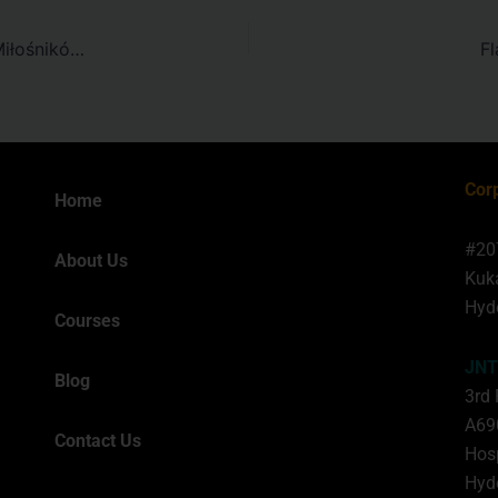
SlottyWay Kasyno – Nowoczesna Platforma dla Miłośników Gier Online
Fl
Cor
Home
#207
About Us
Kuka
Hyd
Courses
JNT
Blog
3rd 
A69
Contact Us
Hosp
Hyd