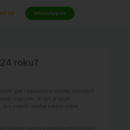
ct Us
WhatsApp Us
024 roku?
 wybór gier i bezpieczne metody płatności?
ojej rozgrywki. W tym artykule
aby znaleźć idealne kasyno online
lne rankingi i opinie o najlepszych kasynach