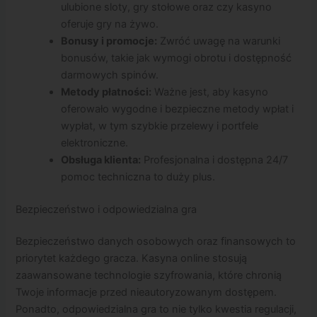
ulubione sloty, gry stołowe oraz czy kasyno
oferuje gry na żywo.
Bonusy i promocje:
Zwróć uwagę na warunki
bonusów, takie jak wymogi obrotu i dostępność
darmowych spinów.
Metody płatności:
Ważne jest, aby kasyno
oferowało wygodne i bezpieczne metody wpłat i
wypłat, w tym szybkie przelewy i portfele
elektroniczne.
Obsługa klienta:
Profesjonalna i dostępna 24/7
pomoc techniczna to duży plus.
Bezpieczeństwo i odpowiedzialna gra
Bezpieczeństwo danych osobowych oraz finansowych to
priorytet każdego gracza. Kasyna online stosują
zaawansowane technologie szyfrowania, które chronią
Twoje informacje przed nieautoryzowanym dostępem.
Ponadto, odpowiedzialna gra to nie tylko kwestia regulacji,