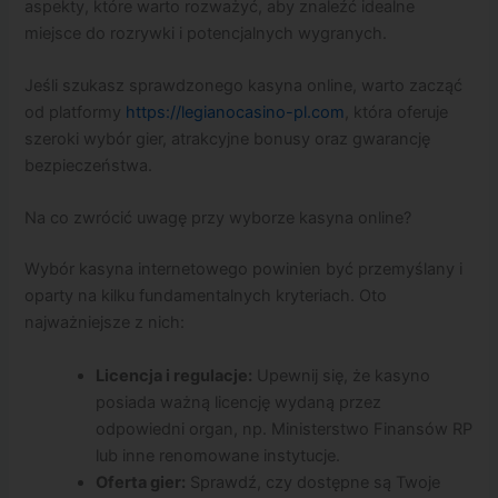
aspekty, które warto rozważyć, aby znaleźć idealne
miejsce do rozrywki i potencjalnych wygranych.
Jeśli szukasz sprawdzonego kasyna online, warto zacząć
od platformy
https://legianocasino-pl.com
, która oferuje
szeroki wybór gier, atrakcyjne bonusy oraz gwarancję
bezpieczeństwa.
Na co zwrócić uwagę przy wyborze kasyna online?
Wybór kasyna internetowego powinien być przemyślany i
oparty na kilku fundamentalnych kryteriach. Oto
najważniejsze z nich:
Licencja i regulacje:
Upewnij się, że kasyno
posiada ważną licencję wydaną przez
odpowiedni organ, np. Ministerstwo Finansów RP
lub inne renomowane instytucje.
Oferta gier:
Sprawdź, czy dostępne są Twoje