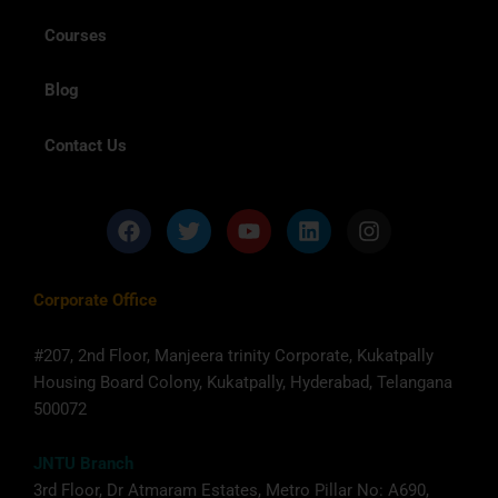
Courses
Blog
Contact Us
F
T
Y
L
I
a
w
o
i
n
c
i
u
n
s
e
t
t
k
t
Corporate Office
b
t
u
e
a
o
e
b
d
g
o
r
e
i
r
#207, 2nd Floor, Manjeera trinity Corporate, Kukatpally
k
n
a
Housing Board Colony, Kukatpally, Hyderabad, Telangana
m
500072
JNTU Branch
3rd Floor, Dr Atmaram Estates, Metro Pillar No: A690,