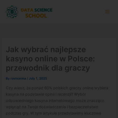
Skip
Main
to
Men
content
Jak wybrać najlepsze
kasyno online w Polsce:
przewodnik dla graczy
By
ravivarma
/
July 1, 2025
Czy wiesz, że ponad 60% polskich graczy online wybiera
kasyna na podstawie opinii i recenzji? Wybór
odpowiedniego kasyna internetowego może znacząco
wpłynąć na Twoje doświadczenia i bezpieczeństwo
podczas gry. W tym artykule przedstawimy kluczowe