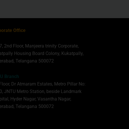
porate Office
, 2nd Floor, Manjeera trinity Corporate,
tpally Housing Board Colony, Kukatpally,
erabad, Telangana 500072
U Branch
Floor, Dr Atmaram Estates, Metro Pillar No:
0, JNTU Metro Station, beside Landmark
ital, Hyder Nagar, Vasantha Nagar,
erabad, Telangana 500072