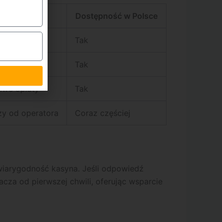
Opłaty
Dostępność w Polsce
lub niskie
Tak
iwe opłaty
Tak
iwe opłaty
Tak
ży od operatora
Coraz częściej
 wiarygodność kasyna. Jeśli odpowiedź
acza od pierwszej chwili, oferując wsparcie