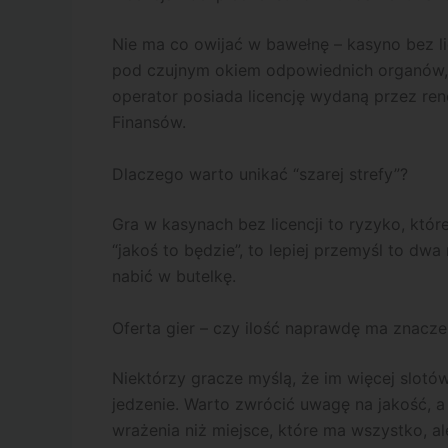
Nie ma co owijać w bawełnę – kasyno bez li
pod czujnym okiem odpowiednich organów, c
operator posiada licencję wydaną przez re
Finansów.
Dlaczego warto unikać “szarej strefy”?
Gra w kasynach bez licencji to ryzyko, któr
“jakoś to będzie”, to lepiej przemyśl to dw
nabić w butelkę.
Oferta gier – czy ilość naprawdę ma znacze
Niektórzy gracze myślą, że im więcej slotów
jedzenie. Warto zwrócić uwagę na jakość, a
wrażenia niż miejsce, które ma wszystko, ale