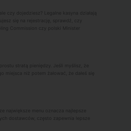
le czy dojedziesz? Legalne kasyna działają
sz się na rejestrację, sprawdź, czy
ling Commission czy polski Minister
ostu stratą pieniędzy. Jeśli myślisz, że
go miejsca niż potem żałować, że dałeś się
awsze największe menu oznacza najlepsze
anych dostawców, często zapewnia lepsze