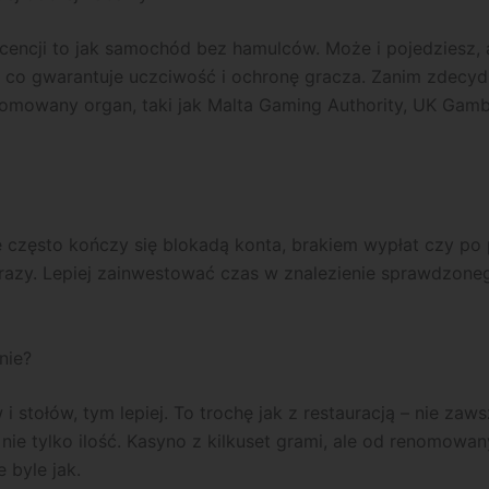
cencji to jak samochód bez hamulców. Może i pojedziesz, a
o gwarantuje uczciwość i ochronę gracza. Zanim zdecyduje
nomowany organ, taki jak Malta Gaming Authority, UK Gamb
e często kończy się blokadą konta, brakiem wypłat czy po pr
a razy. Lepiej zainwestować czas w znalezienie sprawdzone
nie?
 i stołów, tym lepiej. To trochę jak z restauracją – nie z
 nie tylko ilość. Kasyno z kilkuset grami, ale od renomow
 byle jak.