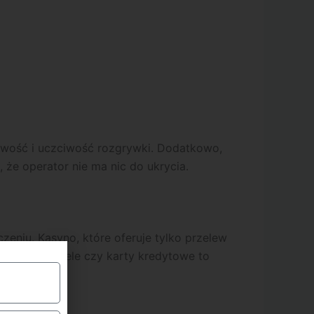
owość i uczciwość rozgrywki. Dodatkowo,
że operator nie ma nic do ukrycia.
eniu. Kasyno, które oferuje tylko przelew
przez e-portfele czy karty kredytowe to
e