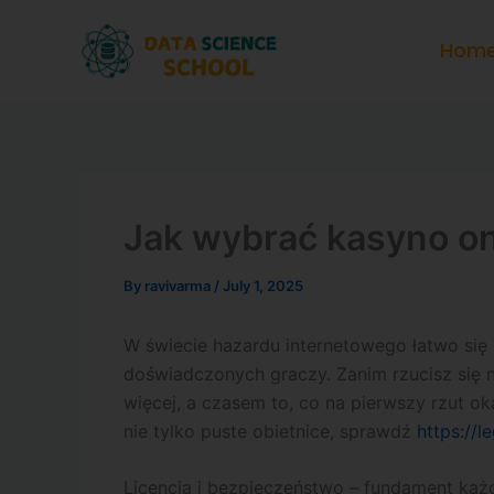
Skip
to
Hom
content
Jak wybrać kasyno onl
By
ravivarma
/
July 1, 2025
W świecie hazardu internetowego łatwo się 
doświadczonych graczy. Zanim rzucisz się 
więcej, a czasem to, co na pierwszy rzut ok
nie tylko puste obietnice, sprawdź
https://l
Licencja i bezpieczeństwo – fundament każ