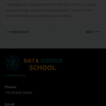
z dostępnych narzędzi kontroli. Dla tych, którzy szukają
sprawdzonego kasyna online, Mostbet Casino Polska
stanowi interesującą propozycję na rynku.
PREVIOUS
NEXT
Contact Us
Phone
+91 99488 61888
Email