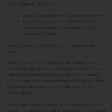
kontroli własnych limitów gry.
Możliwość ustawienia limitów depozytów i strat.
Opcja samowykluczenia na określony czas.
Dostęp do informacji i wsparcia dotyczącego
problemów z hazardem.
Podsumowanie – czy Mostbet Casino Polska to dobry
wybór?
Analizując wszystkie aspekty, Mostbet Casino Polska to
solidna platforma, która łączy nowoczesną technologię z
atrakcyjną ofertą gier i promocji. Dzięki licencjonowaniu,
wysokim standardom bezpieczeństwa oraz profesjonalnej
obsłudze klienta, jest to miejsce godne zaufania dla
polskich graczy.
Przed rozpoczęciem gry warto jednak pamiętać o ryzyku
związanym z hazardem i grać odpowiedzialnie, korzystając