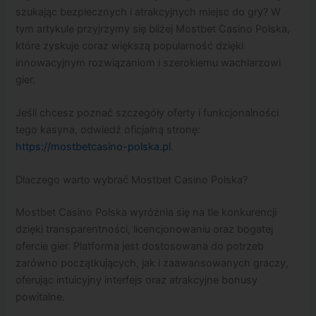
szukając bezpiecznych i atrakcyjnych miejsc do gry? W
tym artykule przyjrzymy się bliżej Mostbet Casino Polska,
które zyskuje coraz większą popularność dzięki
innowacyjnym rozwiązaniom i szerokiemu wachlarzowi
gier.
Jeśli chcesz poznać szczegóły oferty i funkcjonalności
tego kasyna, odwiedź oficjalną stronę:
https://mostbetcasino-polska.pl
.
Dlaczego warto wybrać Mostbet Casino Polska?
Mostbet Casino Polska wyróżnia się na tle konkurencji
dzięki transparentności, licencjonowaniu oraz bogatej
ofercie gier. Platforma jest dostosowana do potrzeb
zarówno początkujących, jak i zaawansowanych graczy,
oferując intuicyjny interfejs oraz atrakcyjne bonusy
powitalne.